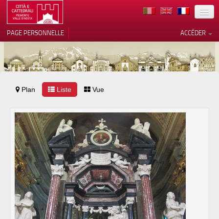
TERRITOIRE
PAGE PERSONNELLE
ACCÉDER
ART
ARCHITECTURE
MUSÉES
Plan
Liste
Vos choix en matière de
Vue
confidentialité
ITINÉRAIRES
Notification lors de la collecte
EVÉNEMENTS
ACCUEIL
BÉNÉVOLES
CONTACTS
PRESS