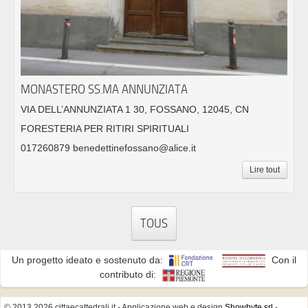
MONASTERO SS.MA ANNUNZIATA
VIA DELL’ANNUNZIATA 1 30, FOSSANO, 12045, CN
FORESTERIA PER RITIRI SPIRITUALI
017260879 benedettinefossano@alice.it
Lire tout
TOUS
Un progetto ideato e sostenuto da:
Con il
contributo di:
© 2013 2026 cittaecattedrali.it
- Applicazione web e design
Showbyte srl
-