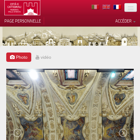
TERRITOIRE
PAGE PERSONNELLE
ACCÉDER
ART
ARCHITECTURE
MUSÉES
Photo
vidéo
Vos choix en matière de
confidentialité
ITINÉRAIRES
Notification lors de la collecte
EVÉNEMENTS
ACCUEIL
BÉNÉVOLES
CONTACTS
PRESS