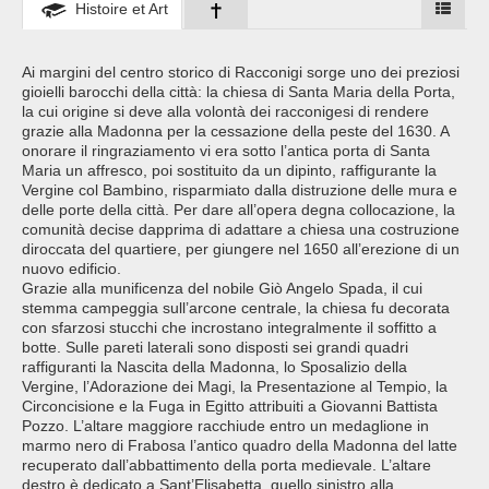
Histoire et Art
Ai margini del centro storico di Racconigi sorge uno dei preziosi
gioielli barocchi della città: la chiesa di Santa Maria della Porta,
la cui origine si deve alla volontà dei racconigesi di rendere
grazie alla Madonna per la cessazione della peste del 1630. A
onorare il ringraziamento vi era sotto l’antica porta di Santa
Maria un affresco, poi sostituito da un dipinto, raffigurante la
Vergine col Bambino, risparmiato dalla distruzione delle mura e
delle porte della città. Per dare all’opera degna collocazione, la
comunità decise dapprima di adattare a chiesa una costruzione
diroccata del quartiere, per giungere nel 1650 all’erezione di un
nuovo edificio.
Grazie alla munificenza del nobile Giò Angelo Spada, il cui
stemma campeggia sull’arcone centrale, la chiesa fu decorata
con sfarzosi stucchi che incrostano integralmente il soffitto a
botte. Sulle pareti laterali sono disposti sei grandi quadri
raffiguranti la Nascita della Madonna, lo Sposalizio della
Vergine, l’Adorazione dei Magi, la Presentazione al Tempio, la
Circoncisione e la Fuga in Egitto attribuiti a Giovanni Battista
Pozzo. L’altare maggiore racchiude entro un medaglione in
marmo nero di Frabosa l’antico quadro della Madonna del latte
recuperato dall’abbattimento della porta medievale. L’altare
destro è dedicato a Sant’Elisabetta, quello sinistro alla