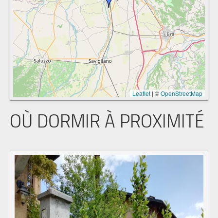
Leaflet
|
©
OpenStreetMap
OÙ DORMIR À PROXIMITÉ