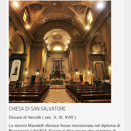
CHIESA DI SAN SALVATORE
Diocesi di Vercelli
( sec. X; XI; XVIII )
Lo storico Mandelli riferisce fosse menzionata nel diploma di
Berengario I del 913. Faccio si dice sicuro che al tempo di