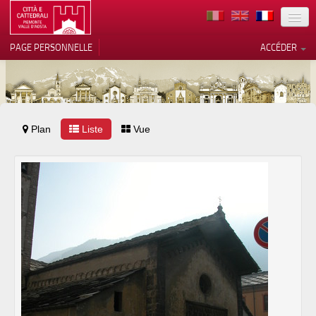
TERRITOIRE
PAGE PERSONNELLE
ACCÉDER
ART
ARCHITECTURE
MUSÉES
Plan
Liste
Vos choix en matière de
Vue
confidentialité
ITINÉRAIRES
Notification lors de la collecte
EVÉNEMENTS
ACCUEIL
BÉNÉVOLES
CONTACTS
PRESS