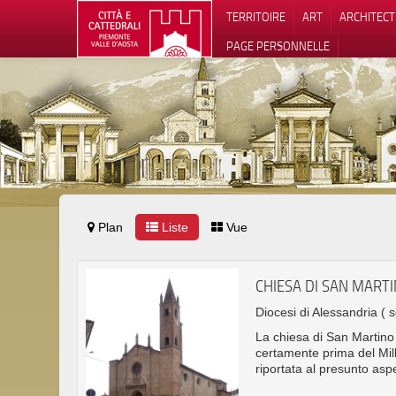
TERRITOIRE
ART
ARCHITEC
PAGE PERSONNELLE
Plan
Liste
Vue
Notification
CHIESA DI SAN MART
Diocesi di Alessandria
( 
La chiesa di San Martino
certamente prima del Mil
riportata al presunto aspe