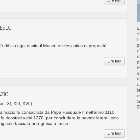
Lire tout
CESCO
L
s
f
p
l'edificio oggi ospita il Museo ecclesiastico di proprietà
c
q
Lire tout
p
E
d
d
s
l
AZIO
m
S
ec. XI; XIII; XVI )
D
almazio fu consacrata da Papa Pasquale II nell'anno 1110.
fu ricostruita dal 1270, per concludere le navate laterali solo
riginale facciata neo-gotica a fasce.
Lire tout