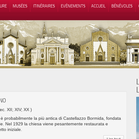
TURE
MUSÉES
ITINÉRAIRES
EVÉNEMENTS
ACCUEIL
BÉNÉVOLES
 lors de la collecte
Vos choix en matière de confidenti
INO
sec. XII; XIV; XX )
 è probabilmente la più antica di Castellazzo Bormida, fondata
le. Nel 1929 la chiesa viene pesantemente restaurata e
tto iniziale.