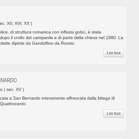
sec. XII; XVI; XX )
ice, di struttura romanica con influssi gotici, è stata
dopo il crollo del campanile e di parte della chiesa nel 1980. La
olette dipinte da Gandolfino da Roreto.
Lire tout
ERNARDO
no
( sec. XV )
ata a San Bernardo interamente affrescata dalla bttega di
 Quattrocento.
Lire tout