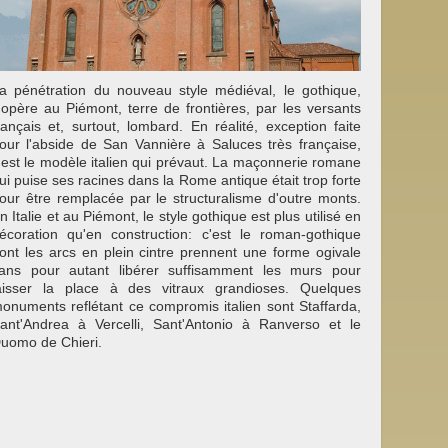
a pénétration du nouveau style médiéval, le gothique,
'opère au Piémont, terre de frontières, par les versants
rançais et, surtout, lombard. En réalité, exception faite
our l'abside de San Vannière à Saluces très française,
'est le modèle italien qui prévaut. La maçonnerie romane
ui puise ses racines dans la Rome antique était trop forte
our être remplacée par le structuralisme d'outre monts.
n Italie et au Piémont, le style gothique est plus utilisé en
écoration qu'en construction: c'est le roman-gothique
ont les arcs en plein cintre prennent une forme ogivale
ans pour autant libérer suffisamment les murs pour
aisser la place à des vitraux grandioses. Quelques
onuments reflétant ce compromis italien sont Staffarda,
ant'Andrea à Vercelli, Sant'Antonio à Ranverso et le
uomo de Chieri.