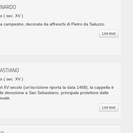
ERNARDO
no
( sec. XV )
a campestre, decorata da affreschi di Pietro da Saluzzo.
Lire tout
BASTIANO
no
( sec. XV )
l XV secolo (un'iscrizione riporta la data 1468), la cappella è
de devozione a San Sebastiano, principale protettore dalle
evale.
Lire tout