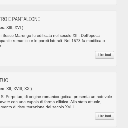
ETRO E PANTALEONE
ec. XIII; XVI )
i Bosco Marengo fu edificata nel secolo XIII. Dell’epoca
anile romanico e le pareti laterali. Nel 1573 fu modificato
o.
Lire tout
ETUO
sec. XII; XVIII; XX )
 S. Perpetuo, di origine romanico-gotica, presenta un notevole
vate con una cupola di forma ellittica. Allo stato attuale,
ntervento di ristrutturazione del secolo XVIII.
Lire tout