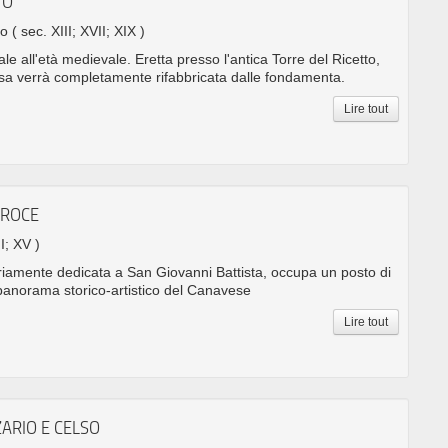
TO
no
( sec. XIII; XVII; XIX )
le all'età medievale. Eretta presso l'antica Torre del Ricetto,
iesa verrà completamente rifabbricata dalle fondamenta.
Lire tout
CROCE
II; XV )
ariamente dedicata a San Giovanni Battista, occupa un posto di
panorama storico-artistico del Canavese
Lire tout
ZARIO E CELSO