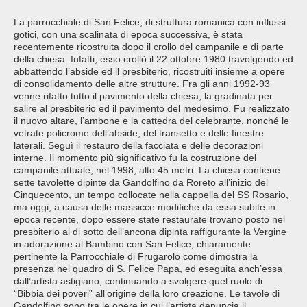
La parrocchiale di San Felice, di struttura romanica con influssi
gotici, con una scalinata di epoca successiva, è stata
recentemente ricostruita dopo il crollo del campanile e di parte
della chiesa. Infatti, esso crollò il 22 ottobre 1980 travolgendo ed
abbattendo l’abside ed il presbiterio, ricostruiti insieme a opere
di consolidamento delle altre strutture. Fra gli anni 1992-93
venne rifatto tutto il pavimento della chiesa, la gradinata per
salire al presbiterio ed il pavimento del medesimo. Fu realizzato
il nuovo altare, l’ambone e la cattedra del celebrante, nonché le
vetrate policrome dell’abside, del transetto e delle finestre
laterali. Seguì il restauro della facciata e delle decorazioni
interne. Il momento più significativo fu la costruzione del
campanile attuale, nel 1998, alto 45 metri. La chiesa contiene
sette tavolette dipinte da Gandolfino da Roreto all’inizio del
Cinquecento, un tempo collocate nella cappella del SS Rosario,
ma oggi, a causa delle massicce modifiche da essa subite in
epoca recente, dopo essere state restaurate trovano posto nel
presbiterio al di sotto dell’ancona dipinta raffigurante la Vergine
in adorazione al Bambino con San Felice, chiaramente
pertinente la Parrocchiale di Frugarolo come dimostra la
presenza nel quadro di S. Felice Papa, ed eseguita anch’essa
dall’artista astigiano, continuando a svolgere quel ruolo di
“Bibbia dei poveri” all’origine della loro creazione. Le tavole di
Gandolfino sono tra le opere in cui l’artista denuncia il