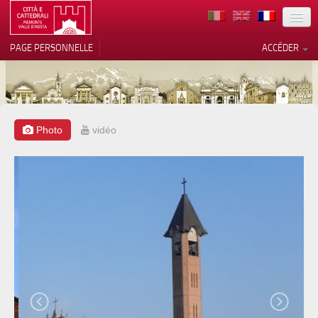
TERRITOIRE
PAGE PERSONNELLE
ACCÉDER
ART
ARCHITECTURE
MUSÉES
Photo
vidéo
Vos choix en matière de
confidentialité
ITINÉRAIRES
Notification lors de la collecte
EVÉNEMENTS
ACCUEIL
BÉNÉVOLES
CONTACTS
PRESS