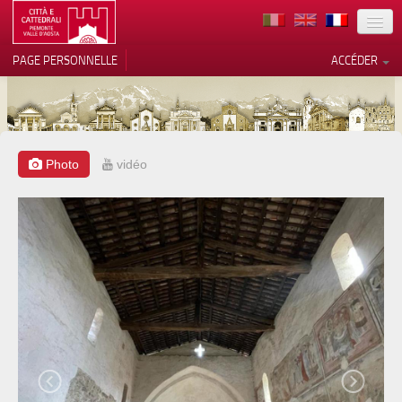
TERRITOIRE
PAGE PERSONNELLE
ACCÉDER
ART
ARCHITECTURE
MUSÉES
Photo
vidéo
Vos choix en matière de
confidentialité
ITINÉRAIRES
Notification lors de la collecte
EVÉNEMENTS
ACCUEIL
BÉNÉVOLES
CONTACTS
PRESS