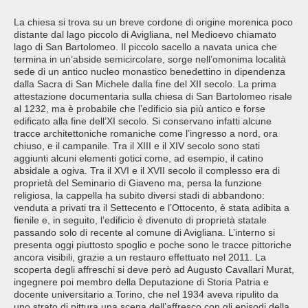
La chiesa si trova su un breve cordone di origine morenica poco
distante dal lago piccolo di Avigliana, nel Medioevo chiamato
lago di San Bartolomeo. Il piccolo sacello a navata unica che
termina in un’abside semicircolare, sorge nell’omonima località
sede di un antico nucleo monastico benedettino in dipendenza
dalla Sacra di San Michele dalla fine del XII secolo. La prima
attestazione documentaria sulla chiesa di San Bartolomeo risale
al 1232, ma è probabile che l’edificio sia più antico e forse
edificato alla fine dell’XI secolo. Si conservano infatti alcune
tracce architettoniche romaniche come l’ingresso a nord, ora
chiuso, e il campanile. Tra il XIII e il XIV secolo sono stati
aggiunti alcuni elementi gotici come, ad esempio, il catino
absidale a ogiva. Tra il XVI e il XVII secolo il complesso era di
proprietà del Seminario di Giaveno ma, persa la funzione
religiosa, la cappella ha subito diversi stadi di abbandono:
venduta a privati tra il Settecento e l’Ottocento, è stata adibita a
fienile e, in seguito, l’edificio è divenuto di proprietà statale
passando solo di recente al comune di Avigliana. L’interno si
presenta oggi piuttosto spoglio e poche sono le tracce pittoriche
ancora visibili, grazie a un restauro effettuato nel 2011. La
scoperta degli affreschi si deve però ad Augusto Cavallari Murat,
ingegnere poi membro della Deputazione di Storia Patria e
docente universitario a Torino, che nel 1934 aveva ripulito da
uno strato di pittura una scena dell’affresco con gli episodi della