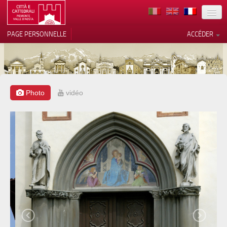
TERRITOIRE
PAGE PERSONNELLE
ACCÉDER
ART
ARCHITECTURE
MUSÉES
Photo
vidéo
Vos choix en matière de
confidentialité
ITINÉRAIRES
Notification lors de la collecte
EVÉNEMENTS
ACCUEIL
BÉNÉVOLES
CONTACTS
PRESS