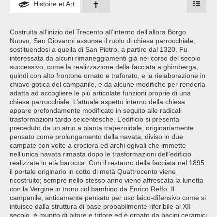
Histoire et Art
Costruita all’inizio del Trecento all’interno dell’allora Borgo
Nuovo, San Giovanni assunse il ruolo di chiesa parrocchiale,
sostituendosi a quella di San Pietro, a partire dal 1320. Fu
interessata da alcuni rimaneggiamenti già nel corso del secolo
successivo, come la realizzazione della facciata a ghimberga,
quindi con alto frontone ornato e traforato, e la rielaborazione in
chiave gotica del campanile, e da alcune modifiche per renderla
adatta ad accogliere le più articolate funzioni proprie di una
chiesa parrocchiale. L’attuale aspetto interno della chiesa
appare profondamente modificato in seguito alle radicali
trasformazioni tardo seicentesche. L’edificio si presenta
preceduto da un atrio a pianta trapezoidale, originariamente
pensato come prolungamento della navata, diviso in due
campate con volte a crociera ed archi ogivali che immette
nell’unica navata rimasta dopo le trasformazioni dell’edificio
realizzate in età barocca. Con il restauro della facciata nel 1895
il portale originario in cotto di metà Quattrocento viene
ricostruito; sempre nello stesso anno viene affrescata la lunetta
con la Vergine in trono col bambino da Enrico Reffo. Il
campanile, anticamente pensato per uso laico-difensivo come si
intuisce dalla struttura di base probabilmente riferibile al XII
secolo, è munito di bifore e trifore ed è ornato da bacini ceramici