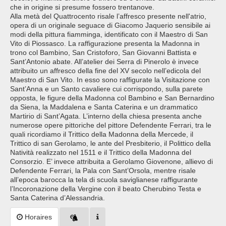
che in origine si presume fossero trentanove.
Alla metà del Quattrocento risale l’affresco presente nell'atrio,
opera di un originale seguace di Giacomo Jaquerio sensibile ai
modi della pittura fiamminga, identificato con il Maestro di San
Vito di Piossasco. La raffigurazione presenta la Madonna in
trono col Bambino, San Cristoforo, San Giovanni Battista e
Sant’Antonio abate. All’atelier dei Serra di Pinerolo è invece
attribuito un affresco della fine del XV secolo nell’edicola del
Maestro di San Vito. In esso sono raffigurate la Visitazione con
Sant’Anna e un Santo cavaliere cui corrispondo, sulla parete
opposta, le figure della Madonna col Bambino e San Bernardino
da Siena, la Maddalena e Santa Caterina e un drammatico
Martirio di Sant’Agata. L’interno della chiesa presenta anche
numerose opere pittoriche del pittore Defendente Ferrari, tra le
quali ricordiamo il Trittico della Madonna della Mercede, il
Trittico di san Gerolamo, le ante del Presbiterio, il Polittico della
Natività realizzato nel 1511 e il Trittico della Madonna del
Consorzio. E’ invece attribuita a Gerolamo Giovenone, allievo di
Defendente Ferrari, la Pala con Sant’Orsola, mentre risale
all’epoca barocca la tela di scuola saviglianese raffigurante
l’Incoronazione della Vergine con il beato Cherubino Testa e
Santa Caterina d’Alessandria.
Horaires