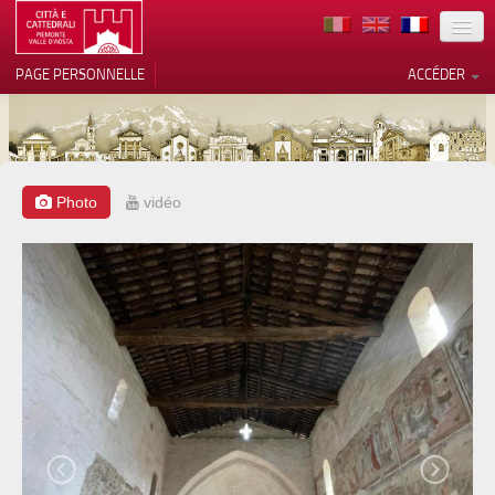
TERRITOIRE
PAGE PERSONNELLE
ACCÉDER
ART
ARCHITECTURE
MUSÉES
Photo
vidéo
Vos choix en matière de
confidentialité
ITINÉRAIRES
Notification lors de la collecte
EVÉNEMENTS
ACCUEIL
BÉNÉVOLES
CONTACTS
PRESS