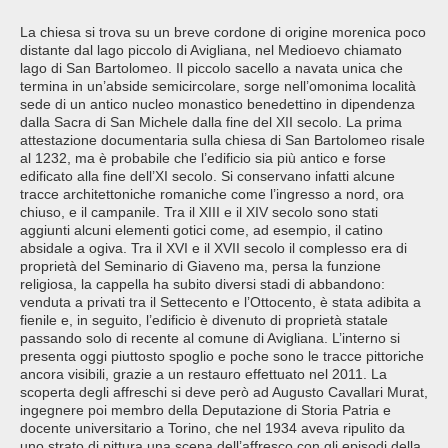
La chiesa si trova su un breve cordone di origine morenica poco
distante dal lago piccolo di Avigliana, nel Medioevo chiamato
lago di San Bartolomeo. Il piccolo sacello a navata unica che
termina in un’abside semicircolare, sorge nell’omonima località
sede di un antico nucleo monastico benedettino in dipendenza
dalla Sacra di San Michele dalla fine del XII secolo. La prima
attestazione documentaria sulla chiesa di San Bartolomeo risale
al 1232, ma è probabile che l’edificio sia più antico e forse
edificato alla fine dell’XI secolo. Si conservano infatti alcune
tracce architettoniche romaniche come l’ingresso a nord, ora
chiuso, e il campanile. Tra il XIII e il XIV secolo sono stati
aggiunti alcuni elementi gotici come, ad esempio, il catino
absidale a ogiva. Tra il XVI e il XVII secolo il complesso era di
proprietà del Seminario di Giaveno ma, persa la funzione
religiosa, la cappella ha subito diversi stadi di abbandono:
venduta a privati tra il Settecento e l’Ottocento, è stata adibita a
fienile e, in seguito, l’edificio è divenuto di proprietà statale
passando solo di recente al comune di Avigliana. L’interno si
presenta oggi piuttosto spoglio e poche sono le tracce pittoriche
ancora visibili, grazie a un restauro effettuato nel 2011. La
scoperta degli affreschi si deve però ad Augusto Cavallari Murat,
ingegnere poi membro della Deputazione di Storia Patria e
docente universitario a Torino, che nel 1934 aveva ripulito da
uno strato di pittura una scena dell’affresco con gli episodi della