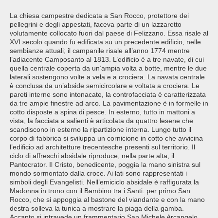
La chiesa campestre dedicata a San Rocco, protettore dei
pellegrini e degli appestati, faceva parte di un lazzaretto
volutamente collocato fuori dal paese di Felizzano. Essa risale al
XVI secolo quando fu edificata su un precedente edificio, nelle
sembianze attuali; il campanile risale all’anno 1774 mentre
l’adiacente Camposanto al 1813. L’edificio è a tre navate, di cui
quella centrale coperta da un’ampia volta a botte, mentre le due
laterali sostengono volte a vela e a crociera. La navata centrale
è conclusa da un’abside semicircolare e voltata a crociera. Le
pareti interne sono intonacate, la controfacciata è caratterizzata
da tre ampie finestre ad arco. La pavimentazione è in formelle in
cotto disposte a spina di pesce. In esterno, tutto in mattoni a
vista, la facciata a salienti è articolata da quattro lesene che
scandiscono in esterno la ripartizione interna. Lungo tutto il
corpo di fabbrica si sviluppa un cornicione in cotto che avvicina
l’edificio ad architetture trecentesche presenti sul territorio. Il
ciclo di affreschi absidale riproduce, nella parte alta, il
Pantocrator. Il Cristo, benedicente, poggia la mano sinistra sul
mondo sormontato dalla croce. Ai lati sono rappresentati i
simboli degli Evangelisti. Nell’emiciclo absidale è raffigurata la
Madonna in trono con il Bambino tra i Santi: per primo San
Rocco, che si appoggia al bastone del viandante e con la mano
destra solleva la tunica a mostrare la piaga della gamba.
Accanto si intravede un frammentario San Michele Arcangelo,