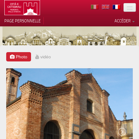
TERRITOIRE
PAGE PERSONNELLE
ACCÉDER
ART
ARCHITECTURE
MUSÉES
Photo
vidéo
Vos choix en matière de
confidentialité
ITINÉRAIRES
Notification lors de la collecte
EVÉNEMENTS
ACCUEIL
BÉNÉVOLES
CONTACTS
PRESS