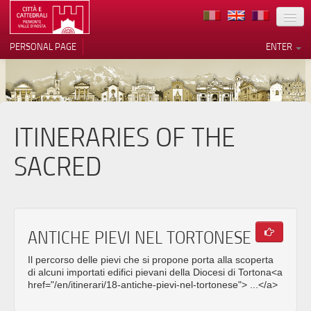
LOCATION
PERSONAL PAGE
ENTER
ART
ARCHITECTURE
MUSEUMS
ITINERARIES OF THE
Your Privacy Choices
ITINERARIES
Notice at collection
SACRED
EVENTS
HOST
ANTICHE PIEVI NEL TORTONESE
VOLUNTEERS
Il percorso delle pievi che si propone porta alla scoperta
CONTACTS
di alcuni importati edifici pievani della Diocesi di Tortona<a
href="/en/itinerari/18-antiche-pievi-nel-tortonese"> ...</a>
PRESS