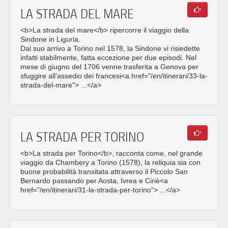
LA STRADA DEL MARE
<b>La strada del mare</b> ripercorre il viaggio della
Sindone in Liguria.
Dal suo arrivo a Torino nel 1578, la Sindone vi risiedette
infatti stabilmente, fatta eccezione per due episodi. Nel
mese di giugno del 1706 venne trasferita a Genova per
sfuggire all’assedio dei francesi<a href="/en/itinerari/33-la-
strada-del-mare"> ...</a>
LA STRADA PER TORINO
<b>La strada per Torino</b>, racconta come, nel grande
viaggio da Chambery a Torino (1578), la reliquia sia con
buone probabilità transitata attraverso il Piccolo San
Bernardo passando per Aosta, Ivrea e Ciriè<a
href="/en/itinerari/31-la-strada-per-torino"> ...</a>