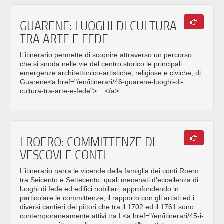
GUARENE: LUOGHI DI CULTURA
TRA ARTE E FEDE
L’itinerario permette di scoprire attraverso un percorso
che si snoda nelle vie del centro storico le principali
emergenze architettonico-artistiche, religiose e civiche, di
Guarene<a href="/en/itinerari/46-guarene-luoghi-di-
cultura-tra-arte-e-fede"> ...</a>
I ROERO: COMMITTENZE DI
VESCOVI E CONTI
L’itinerario narra le vicende della famiglia dei conti Roero
tra Seicento e Settecento, quali mecenati d’eccellenza di
luoghi di fede ed edifici nobiliari, approfondendo in
particolare le committenze, il rapporto con gli artisti ed i
diversi cantieri dei pittori che tra il 1702 ed il 1761 sono
contemporaneamente attivi tra L<a href="/en/itinerari/45-i-