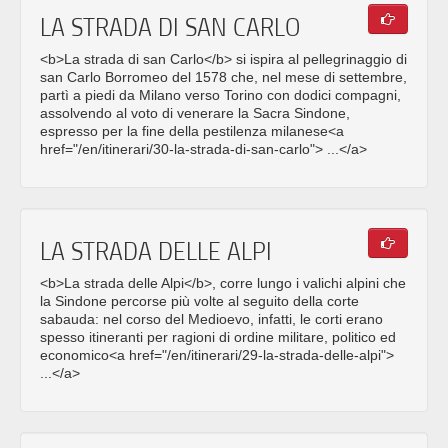
LA STRADA DI SAN CARLO
<b>La strada di san Carlo</b> si ispira al pellegrinaggio di
san Carlo Borromeo del 1578 che, nel mese di settembre,
partì a piedi da Milano verso Torino con dodici compagni,
assolvendo al voto di venerare la Sacra Sindone,
espresso per la fine della pestilenza milanese<a
href="/en/itinerari/30-la-strada-di-san-carlo"> ...</a>
LA STRADA DELLE ALPI
<b>La strada delle Alpi</b>, corre lungo i valichi alpini che
la Sindone percorse più volte al seguito della corte
sabauda: nel corso del Medioevo, infatti, le corti erano
spesso itineranti per ragioni di ordine militare, politico ed
economico<a href="/en/itinerari/29-la-strada-delle-alpi">
...</a>