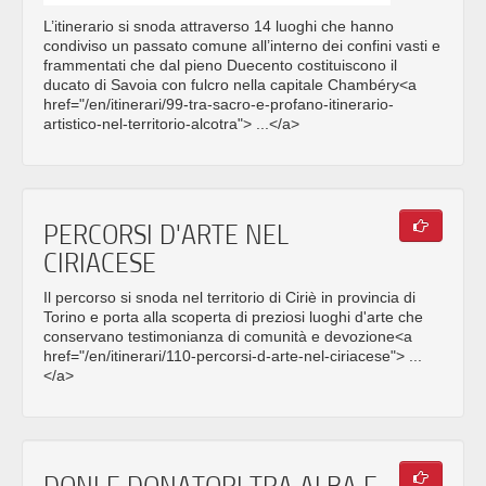
L’itinerario si snoda attraverso 14 luoghi che hanno
condiviso un passato comune all’interno dei confini vasti e
frammentati che dal pieno Duecento costituiscono il
ducato di Savoia con fulcro nella capitale Chambéry<a
href="/en/itinerari/99-tra-sacro-e-profano-itinerario-
artistico-nel-territorio-alcotra"> ...</a>
PERCORSI D'ARTE NEL
CIRIACESE
Il percorso si snoda nel territorio di Ciriè in provincia di
Torino e porta alla scoperta di preziosi luoghi d'arte che
conservano testimonianza di comunità e devozione<a
href="/en/itinerari/110-percorsi-d-arte-nel-ciriacese"> ...
</a>
DONI E DONATORI TRA ALBA E