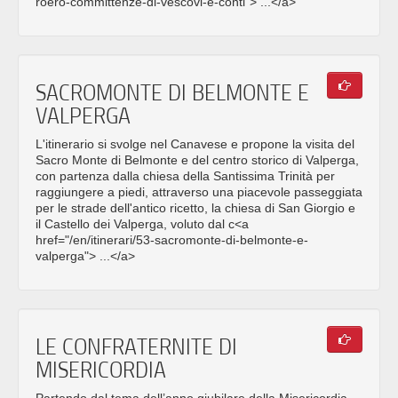
roero-committenze-di-vescovi-e-conti"> ...</a>
SACROMONTE DI BELMONTE E
VALPERGA
L'itinerario si svolge nel Canavese e propone la visita del
Sacro Monte di Belmonte e del centro storico di Valperga,
con partenza dalla chiesa della Santissima Trinità per
raggiungere a piedi, attraverso una piacevole passeggiata
per le strade dell'antico ricetto, la chiesa di San Giorgio e
il Castello dei Valperga, voluto dal c<a
href="/en/itinerari/53-sacromonte-di-belmonte-e-
valperga"> ...</a>
LE CONFRATERNITE DI
MISERICORDIA
Partendo dal tema dell’anno giubilare della Misericordia