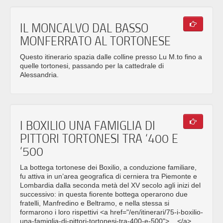
IL MONCALVO DAL BASSO
MONFERRATO AL TORTONESE
Questo itinerario spazia dalle colline presso Lu M.to fino a
quelle tortonesi, passando per la cattedrale di
Alessandria.
I BOXILIO UNA FAMIGLIA DI
PITTORI TORTONESI TRA ‘400 E
‘500
La bottega tortonese dei Boxilio, a conduzione familiare,
fu attiva in un’area geografica di cerniera tra Piemonte e
Lombardia dalla seconda metà del XV secolo agli inizi del
successivo: in questa fiorente bottega operarono due
fratelli, Manfredino e Beltramo, e nella stessa si
formarono i loro rispettivi <a href="/en/itinerari/75-i-boxilio-
una-famiglia-di-pittori-tortonesi-tra-400-e-500"> ...</a>