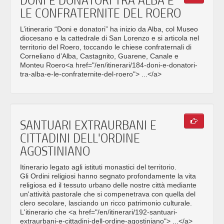
LE CONFRATERNITE DEL ROERO
L’itinerario “Doni e donatori” ha inizio da Alba, col Museo
diocesano e la cattedrale di San Lorenzo e si articola nel
territorio del Roero, toccando le chiese confraternali di
Corneliano d’Alba, Castagnito, Guarene, Canale e
Monteu Roero<a href="/en/itinerari/184-doni-e-donatori-
tra-alba-e-le-confraternite-del-roero"> ...</a>
SANTUARI EXTRAURBANI E
CITTADINI DELL'ORDINE
AGOSTINIANO
Itinerario legato agli istituti monastici del territorio.
Gli Ordini religiosi hanno segnato profondamente la vita
religiosa ed il tessuto urbano delle nostre città mediante
un'attività pastorale che si compenetrava con quella del
clero secolare, lasciando un ricco patrimonio culturale.
L'itinerario che <a href="/en/itinerari/192-santuari-
extraurbani-e-cittadini-dell-ordine-agostiniano"> ...</a>