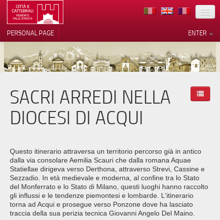
LOCATION
PERSONAL PAGE
ENTER
ART
ARCHITECTURE
MUSEUMS
SACRI ARREDI NELLA
Your Privacy Choices
ITINERARIES
Notice at collection
DIOCESI DI ACQUI
EVENTS
HOST
Questo itinerario attraversa un territorio percorso già in antico
dalla via consolare Aemilia Scauri che dalla romana Aquae
VOLUNTEERS
Statiellae dirigeva verso Derthona, attraverso Strevi, Cassine e
Sezzadio. In età medievale e moderna, al confine tra lo Stato
CONTACTS
del Monferrato e lo Stato di Milano, questi luoghi hanno raccolto
gli influssi e le tendenze piemontesi e lombarde. L'itinerario
torna ad Acqui e prosegue verso Ponzone dove ha lasciato
PRESS
traccia della sua perizia tecnica Giovanni Angelo Del Maino.