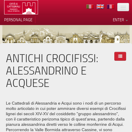
LOCATION
PERSONAL PAGE
ENTER
ART
ARCHITECTURE
MUSEUMS
ANTICHI CROCIFISSI:
Your Privacy Choices
ITINERARIES
Notice at collection
ALESSANDRINO E
EVENTS
ACQUESE
HOST
VOLUNTEERS
Le Cattedrali di Alessandria e Acqui sono i nodi di un percorso
molto articolato in cui poter ammirare diversi esempi di Crocifissi
CONTACTS
lignei dei secoli XIV-XV del cosiddetto "gruppo alessandrino",
con il caratteristico perizoma tipico di quest'area, partendo dalla
PRESS
pianura alessandrina diretti verso le colline monferrine di Acqui.
Percorrendo la Valle Bormida attraverso Cassine, vi sono