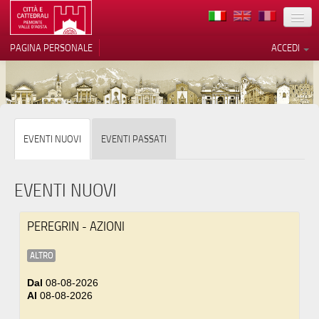
TERRITORIO
PAGINA PERSONALE
ACCEDI
ARTE
ARCHITETTURE
MUSEI
Le tue preferenze relative alla
EVENTI NUOVI
EVENTI PASSATI
privacy
ITINERARI
Informativa sulla raccolta
EVENTI
EVENTI NUOVI
ACCOGLIENZE
PEREGRIN - AZIONI
VOLONTARI
ALTRO
CONTATTI
Dal
08-08-2026
Al
08-08-2026
PRESS