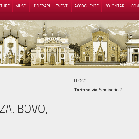
TTURE
MUSEI
ITINERARI
EVENTI
ACCOGLIENZE
VOLONTARI
CON
iva sulla raccolta
Le tue preferenze relative alla priva
LUOGO
Tortona
via Seminario 7
ZA. BOVO,