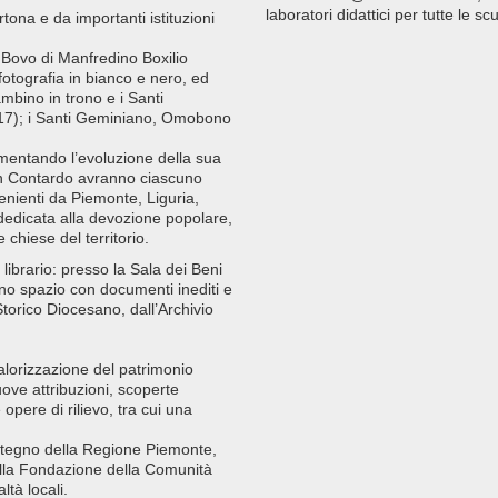
laboratori didattici per tutte le s
tona e da importanti istituzioni
an Bovo di Manfredino Boxilio
fotografia in bianco e nero, ed
mbino in trono e i Santi
17); i Santi Geminiano, Omobono
mentando l’evoluzione della sua
an Contardo avranno ciascuno
nienti da Piemonte, Liguria,
dedicata alla devozione popolare,
e chiese del territorio.
librario: presso la Sala dei Beni
uno spazio con documenti inediti e
 Storico Diocesano, dall’Archivio
alorizzazione del patrimonio
ove attribuzioni, scoperte
pere di rilievo, tra cui una
sostegno della Regione Piemonte,
ella Fondazione della Comunità
ltà locali.