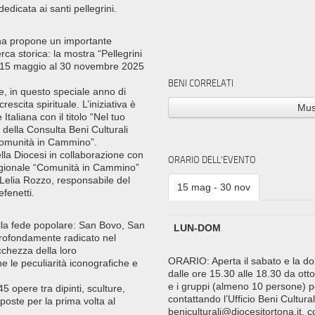
dicata ai santi pellegrini.
ona propone un importante
ca storica: la mostra “Pellegrini
l 15 maggio al 30 novembre 2025
BENI CORRELATI
re, in questo speciale anno di
rescita spirituale. L’iniziativa è
Mus
taliana con il titolo “Nel tuo
 della Consulta Beni Culturali
“Comunità in Cammino”.
della Diocesi in collaborazione con
ORARIO DELL'EVENTO
regionale “Comunità in Cammino”
Lelia Rozzo, responsabile del
15 mag - 30 nov
fenetti.
lla fede popolare: San Bovo, San
LUN-DOM
 profondamente radicato nel
icchezza della loro
ORARIO: Aperta il sabato e la do
e le peculiarità iconografiche e
dalle ore 15.30 alle 18.30 da 
e i gruppi (almeno 10 persone) po
5 opere tra dipinti, sculture,
contattando l’Ufficio Beni Cultu
esposte per la prima volta al
beniculturali@diocesitortona.it, 