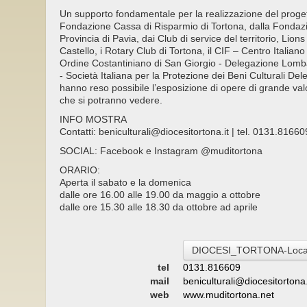
Un supporto fondamentale per la realizzazione del progett
Fondazione Cassa di Risparmio di Tortona, dalla Fondaz
Provincia di Pavia, dai Club di service del territorio, Lio
Castello, i Rotary Club di Tortona, il CIF – Centro Italian
Ordine Costantiniano di San Giorgio - Delegazione Lomba
- Società Italiana per la Protezione dei Beni Culturali D
hanno reso possibile l’esposizione di opere di grande valo
che si potranno vedere.
INFO MOSTRA
Contatti: beniculturali@diocesitortona.it | tel. 0131.816
SOCIAL: Facebook e Instagram @muditortona
ORARIO:
Aperta il sabato e la domenica
dalle ore 16.00 alle 19.00 da maggio a ottobre
dalle ore 15.30 alle 18.30 da ottobre ad aprile
DIOCESI_TORTONA-Locan
tel
0131.816609
mail
beniculturali@diocesitortona.
web
www.muditortona.net