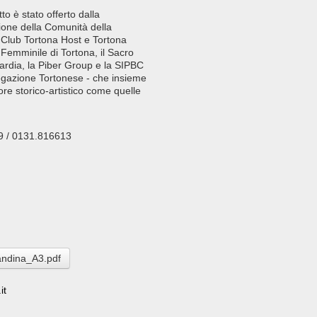
o è stato offerto dalla
ione della Comunità della
ns Club Tortona Host e Tortona
o Femminile di Tortona, il Sacro
rdia, la Piber Group e la SIPBC
elegazione Tortonese - che insieme
re storico-artistico come quelle
609 / 0131.816613
dina_A3.pdf
it