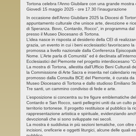
Tortona celebra l’Anno Giubilare con una grande mostra de
Giovedì 15 maggio 2025 - ore 17.30 l’inaugurazione
In occasione dell’Anno Giubilare 2025 la Diocesi di Tort
appuntamento culturale che unisce arte, devozione e ricer
di Speranza. Bovo, Contardo, Rocco”, in programma da
presso il Museo Diocesano di Tortona.
L’idea nasce in risposta al desiderio della CEI di realizza
grazia, un evento in cui i beni ecclesiastici favoriscano la c
promossa a livello nazionale dalla Conferenza Episcopale I
Nome. L’Arte parla di Comunità” ed è declinata all’interno
Ecclesiastici del Piemonte nel progetto interdiocesano 
La mostra di Tortona, allestita dall’Ufficio Beni Culturali 
la Commissione di Arte Sacra e inserita nel calendario 
promosso dalla Consulta BCE del Piemonte, è curata da 
Museo Diocesano di Tortona e dallo studioso Emiliano Ste
Tre santi, un cammino condiviso di fede e arte.
L’esposizione si concentra su tre figure emblematiche de
Contardo e San Rocco, santi pellegrini uniti da un culto
territorio tortonese. Il progetto restituisce al pubblico la r
rappresentazione artistica e spirituale, evidenziando anch
devozionali che si sono sviluppate nei secoli.
La mostra è suddivisa in più sezioni tematiche, con oltre 4
incisioni, oreficerie e oggetti liturgici, alcune delle quali 
pubblico.