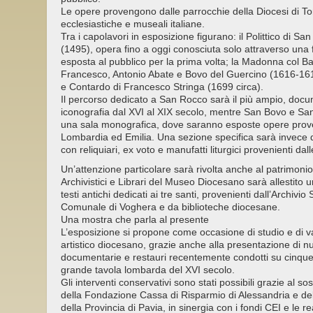
Le opere provengono dalle parrocchie della Diocesi di Tor
ecclesiastiche e museali italiane.
Tra i capolavori in esposizione figurano: il Polittico di S
(1495), opera fino a oggi conosciuta solo attraverso una 
esposta al pubblico per la prima volta; la Madonna col Ba
Francesco, Antonio Abate e Bovo del Guercino (1616-16
e Contardo di Francesco Stringa (1699 circa).
Il percorso dedicato a San Rocco sarà il più ampio, docu
iconografia dal XVI al XIX secolo, mentre San Bovo e S
una sala monografica, dove saranno esposte opere prove
Lombardia ed Emilia. Una sezione specifica sarà invece 
con reliquiari, ex voto e manufatti liturgici provenienti dall
Un’attenzione particolare sarà rivolta anche al patrimonio 
Archivistici e Librari del Museo Diocesano sarà allestito 
testi antichi dedicati ai tre santi, provenienti dall’Archivio
Comunale di Voghera e da biblioteche diocesane.
Una mostra che parla al presente
L’esposizione si propone come occasione di studio e di v
artistico diocesano, grazie anche alla presentazione di nu
documentarie e restauri recentemente condotti su cinque o
grande tavola lombarda del XVI secolo.
Gli interventi conservativi sono stati possibili grazie al 
della Fondazione Cassa di Risparmio di Alessandria e d
della Provincia di Pavia, in sinergia con i fondi CEI e le rea