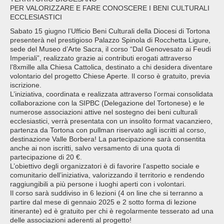
PER VALORIZZARE E FARE CONOSCERE I BENI CULTURALI
ECCLESIASTICI
Sabato 15 giugno l’Ufficio Beni Culturali della Diocesi di Tortona
presenterà nel prestigioso Palazzo Spinola di Rocchetta Ligure,
sede del Museo d’Arte Sacra, il corso “Dal Genovesato ai Feudi
Imperiali”, realizzato grazie ai contributi erogati attraverso
l’8xmille alla Chiesa Cattolica, destinato a chi desidera diventare
volontario del progetto Chiese Aperte. Il corso è gratuito, previa
iscrizione.
L’iniziativa, coordinata e realizzata attraverso l’ormai consolidata
collaborazione con la SIPBC (Delegazione del Tortonese) e le
numerose associazioni attive nel sostegno dei beni culturali
ecclesiastici, verrà presentata con un insolito format vacanziero,
partenza da Tortona con pullman riservato agli iscritti al corso,
destinazione Valle Borbera! La partecipazione sarà consentita
anche ai non iscritti, salvo versamento di una quota di
partecipazione di 20 €.
L’obiettivo degli organizzatori è di favorire l’aspetto sociale e
comunitario dell’iniziativa, valorizzando il territorio e rendendo
raggiungibili a più persone i luoghi aperti con i volontari.
Il corso sarà suddiviso in 6 lezioni (4 on line che si terranno a
partire dal mese di gennaio 2025 e 2 sotto forma di lezione
itinerante) ed è gratuito per chi è regolarmente tesserato ad una
delle associazioni aderenti al progetto!