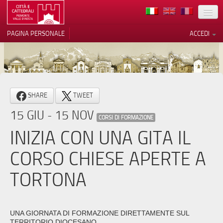
TERRITORIO
PAGINA PERSONALE
ACCEDI
ARTE
ARCHITETTURE
MUSEI
Le tue preferenze relative alla
SHARE
TWEET
privacy
ITINERARI
15 GIU - 15 NOV
Informativa sulla raccolta
CORSI DI FORMAZIONE
EVENTI
INIZIA CON UNA GITA IL
ACCOGLIENZE
CORSO CHIESE APERTE A
VOLONTARI
TORTONA
CONTATTI
PRESS
UNA GIORNATA DI FORMAZIONE DIRETTAMENTE SUL
TERRITORIO DIOCESANO