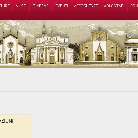
TTURE
MUSEI
ITINERARI
EVENTI
ACCOGLIENZE
VOLONTARI
CON
iva sulla raccolta
Le tue preferenze relative alla priva
AZIONI