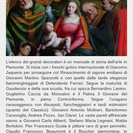
L’elenco dei grandi decoratori è un manuale di storia dell’arte in
Piemonte. Si inizia con i freschi gotico internazionale di Giacomo
Jaquerio per proseguire col Rinascimento di sapore emiliano di
Giovanni Martino Spanzotti e con quello dalle tarde eleganze
fiammingheggiati di Defendente Ferrari. Segue la maturità di
Gaudenzio e della sua scuola, fra cui spicca Bernardino Lanino.
Guglielmo Caccia da Moncalvo è il Palma il Giovane del
Piemonte, in piena Controriforma. Segue l’uragano
caravaggesco con discepoli, fiancheggiatori e tardi estimatori
(quanto del Classico): Giovanni Antonio Molineri, Bartolomeo
Caravoglia, Andrea Pozzo, Jan Claret. Le vaste pareti affrescate
vanno a Giovanni Carlo Aliberti, Stefano Maria Legnani, Mattia
Bortoloni. Pier Francesco Guala è pittore raro di gran pennello.
Claudio Francesco Beaumont è il Boucher piemontese, lo