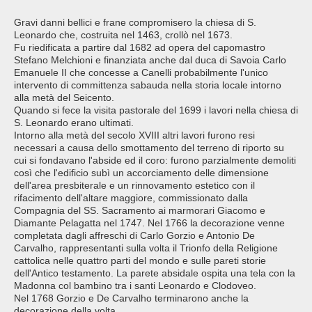
Gravi danni bellici e frane compromisero la chiesa di S.
Leonardo che, costruita nel 1463, crollò nel 1673.
Fu riedificata a partire dal 1682 ad opera del capomastro
Stefano Melchioni e finanziata anche dal duca di Savoia Carlo
Emanuele II che concesse a Canelli probabilmente l'unico
intervento di committenza sabauda nella storia locale intorno
alla metà del Seicento.
Quando si fece la visita pastorale del 1699 i lavori nella chiesa di
S. Leonardo erano ultimati.
Intorno alla metà del secolo XVIII altri lavori furono resi
necessari a causa dello smottamento del terreno di riporto su
cui si fondavano l'abside ed il coro: furono parzialmente demoliti
così che l'edificio subì un accorciamento delle dimensione
dell'area presbiterale e un rinnovamento estetico con il
rifacimento dell'altare maggiore, commissionato dalla
Compagnia del SS. Sacramento ai marmorari Giacomo e
Diamante Pelagatta nel 1747. Nel 1766 la decorazione venne
completata dagli affreschi di Carlo Gorzio e Antonio De
Carvalho, rappresentanti sulla volta il Trionfo della Religione
cattolica nelle quattro parti del mondo e sulle pareti storie
dell'Antico testamento. La parete absidale ospita una tela con la
Madonna col bambino tra i santi Leonardo e Clodoveo.
Nel 1768 Gorzio e De Carvalho terminarono anche la
decorazione della volta.