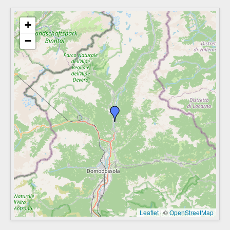
+
−
Leaflet
|
©
OpenStreetMap