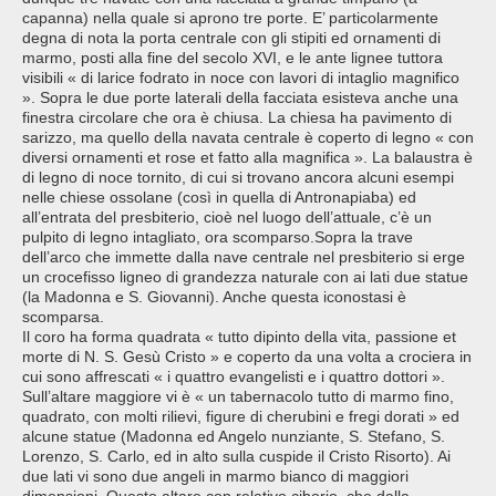
capanna) nella quale si aprono tre porte. E’ particolarmente
degna di nota la porta centrale con gli stipiti ed ornamenti di
marmo, posti alla fine del secolo XVI, e le ante lignee tuttora
visibili « di larice fodrato in noce con lavori di intaglio magnifico
». Sopra le due porte laterali della facciata esisteva anche una
finestra circolare che ora è chiusa. La chiesa ha pavimento di
sarizzo, ma quello della navata centrale è coperto di legno « con
diversi ornamenti et rose et fatto alla magnifica ». La balaustra è
di legno di noce tornito, di cui si trovano ancora alcuni esempi
nelle chiese ossolane (così in quella di Antronapiaba) ed
all’entrata del presbiterio, cioè nel luogo dell’attuale, c’è un
pulpito di legno intagliato, ora scomparso.Sopra la trave
dell’arco che immette dalla nave centrale nel presbiterio si erge
un crocefisso ligneo di grandezza naturale con ai lati due statue
(la Madonna e S. Giovanni). Anche questa iconostasi è
scomparsa.
Il coro ha forma quadrata « tutto dipinto della vita, passione et
morte di N. S. Gesù Cristo » e coperto da una volta a crociera in
cui sono affrescati « i quattro evangelisti e i quattro dottori ».
Sull’altare maggiore vi è « un tabernacolo tutto di marmo fino,
quadrato, con molti rilievi, figure di cherubini e fregi dorati » ed
alcune statue (Madonna ed Angelo nunziante, S. Stefano, S.
Lorenzo, S. Carlo, ed in alto sulla cuspide il Cristo Risorto). Ai
due lati vi sono due angeli in marmo bianco di maggiori