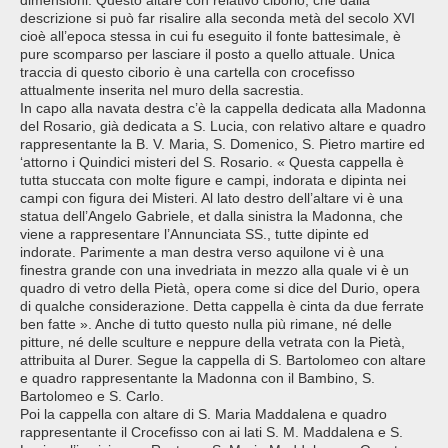
dimensioni. Questo altare con relativo ciborio, che dalla
descrizione si può far risalire alla seconda metà del secolo XVI
cioè all’epoca stessa in cui fu eseguito il fonte battesimale, è
pure scomparso per lasciare il posto a quello attuale. Unica
traccia di questo ciborio è una cartella con crocefisso
attualmente inserita nel muro della sacrestia.
In capo alla navata destra c’è la cappella dedicata alla Madonna
del Rosario, già dedicata a S. Lucia, con relativo altare e quadro
rappresentante la B. V. Maria, S. Domenico, S. Pietro martire ed
‘attorno i Quindici misteri del S. Rosario. « Questa cappella è
tutta stuccata con molte figure e campi, indorata e dipinta nei
campi con figura dei Misteri. Al lato destro dell’altare vi è una
statua dell’Angelo Gabriele, et dalla sinistra la Madonna, che
viene a rappresentare l’Annunciata SS., tutte dipinte ed
indorate. Parimente a man destra verso aquilone vi è una
finestra grande con una invedriata in mezzo alla quale vi è un
quadro di vetro della Pietà, opera come si dice del Durio, opera
di qualche considerazione. Detta cappella è cinta da due ferrate
ben fatte ». Anche di tutto questo nulla più rimane, né delle
pitture, né delle sculture e neppure della vetrata con la Pietà,
attribuita al Durer. Segue la cappella di S. Bartolomeo con altare
e quadro rappresentante la Madonna con il Bambino, S.
Bartolomeo e S. Carlo.
Poi la cappella con altare di S. Maria Maddalena e quadro
rappresentante il Crocefisso con ai lati S. M. Maddalena e S.