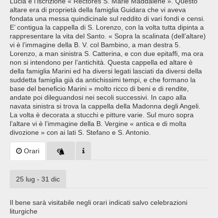
Lucia e l’iscrizione « Rectores S. Marie Maddalene ». Questo
altare era di proprietà della famiglia Guidara che vi aveva
fondata una messa quindicinale sul reddito di vari fondi e censi.
E’ contigua la cappella di S. Lorenzo, con la volta tutta dipinta a
rappresentare la vita del Santo. « Sopra la scalinata (dell’altare)
vi è l’immagine della B. V. col Bambino, a man destra 5.
Lorenzo, a man sinistra S. Catterina, e con due epitaffi, ma ora
non si intendono per l’antichità. Questa cappella ed altare è
della famiglia Marini ed ha diversi legati lasciati da diversi della
suddetta famiglia già da antichissimi tempi, e che formano la
base del beneficio Marini » molto ricco di beni e di rendite,
andate poi dileguandosi nei secoli successivi. In capo alla
navata sinistra si trova la cappella della Madonna degli Angeli.
La volta è decorata a stucchi e pitture varie. Sul muro sopra
l’altare vi è l’immagine della B. Vergine « antica e di molta
divozione » con ai lati S. Stefano e S. Antonio.
Orari
25 lug - 31 dic
Il bene sarà visitabile negli orari indicati salvo celebrazioni
liturgiche