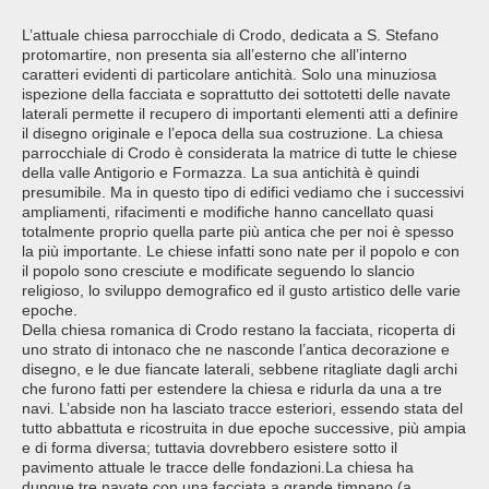
L’attuale chiesa parrocchiale di Crodo, dedicata a S. Stefano
protomartire, non presenta sia all’esterno che all’interno
caratteri evidenti di particolare antichità. Solo una minuziosa
ispezione della facciata e soprattutto dei sottotetti delle navate
laterali permette il recupero di importanti elementi atti a definire
il disegno originale e l’epoca della sua costruzione. La chiesa
parrocchiale di Crodo è considerata la matrice di tutte le chiese
della valle Antigorio e Formazza. La sua antichità è quindi
presumibile. Ma in questo tipo di edifici vediamo che i successivi
ampliamenti, rifacimenti e modifiche hanno cancellato quasi
totalmente proprio quella parte più antica che per noi è spesso
la più importante. Le chiese infatti sono nate per il popolo e con
il popolo sono cresciute e modificate seguendo lo slancio
religioso, lo sviluppo demografico ed il gusto artistico delle varie
epoche.
Della chiesa romanica di Crodo restano la facciata, ricoperta di
uno strato di intonaco che ne nasconde l’antica decorazione e
disegno, e le due fiancate laterali, sebbene ritagliate dagli archi
che furono fatti per estendere la chiesa e ridurla da una a tre
navi. L’abside non ha lasciato tracce esteriori, essendo stata del
tutto abbattuta e ricostruita in due epoche successive, più ampia
e di forma diversa; tuttavia dovrebbero esistere sotto il
pavimento attuale le tracce delle fondazioni.La chiesa ha
dunque tre navate con una facciata a grande timpano (a