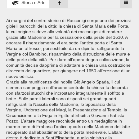
Storia e Arte
Ai margini del centro storico di Racconigi sorge uno dei preziosi
gioielli barocchi della città: la chiesa di Santa Maria della Porta,
la cui origine si deve alla volontà dei racconigesi di rendere
grazie alla Madonna per la cessazione della peste del 1630. A
onorare il ringraziamento vi era sotto l’antica porta di Santa
Maria un affresco, poi sostituito da un dipinto, raffigurante la
Vergine col Bambino, risparmiato dalla distruzione delle mura e
delle porte della città. Per dare all’opera degna collocazione, la
comunità decise dapprima di adattare a chiesa una costruzione
diroccata del quartiere, per giungere nel 1650 all’erezione di un
nuovo edificio.
Grazie alla munificenza del nobile Giò Angelo Spada, il cui
stemma campeggia sull’arcone centrale, la chiesa fu decorata
con sfarzosi stucchi che incrostano integralmente il soffitto a
botte. Sulle pareti laterali sono disposti sei grandi quadri
raffiguranti la Nascita della Madonna, lo Sposalizio della
Vergine, l’Adorazione dei Magi, la Presentazione al Tempio, la
Circoncisione e la Fuga in Egitto attribuiti a Giovanni Battista
Pozzo. L’altare maggiore racchiude entro un medaglione in
marmo nero di Frabosa l’antico quadro della Madonna del latte
recuperato dall’abbattimento della porta medievale. L’altare
destro è dedicato a Sant’Elisabetta, quello sinistro alla