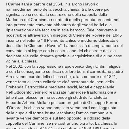
I Carmelitani a partire dal 1564, iniziarono i lavori di
riammodernamento della vecchia chiesa, tra le opere più
significative si ricorda la costruzione della cappella della
Madonna del Carmine a ricordo di quella perduta presente nel
loro precedente convento abbattuto dagli eventi bellici e la
riplasmazione della facciata in stile barocco. Tale intervento è
ricostruibile attraverso un disegno di Clemente Rovere del 1845
inserito nel volume " Il Piemonte antico e moderno delineato è
descritto da Clemente Rovere". La necessità di ampliamento del
convento lo si legge con la costruzione del chiostro e dell’ala
dedicata alle celle ricavata grazie all’acquisizione di alcune case
vicine alla chiesa.
Nel 1802, con la soppressione napoleonica degli Ordini religiosi
e con la conseguente confisca dei loro beni, il carmelitano padre
Ara divenne curato della chiesa che, alla sua morte nel 1821,
venne fatta di libera collazione cioè sostenuta dai beni della
Prebenda Parrocchiale mediante lasciti, legati e cappellanie.
Nell’Ottocento vennero realizzate numerose trasformazioni a
tutto il complesso, prima secondo gli studi dell’architetto
Edoardo Arborio Mella e poi, con progetto di Giuseppe Ferrari
d’Orsara, la chiesa venne ampliata verso nord con l’aggiunta
della cupola di forme brunelleschiane; l’antico campanile a
levante venne demolito e sul lato opposto, a ridosso della
cappella del Carmine, se ne costruì uno più alto. La chiesa fu
riaperta ai fedeli nel 1877, solo negli anni 1888-1891 venne