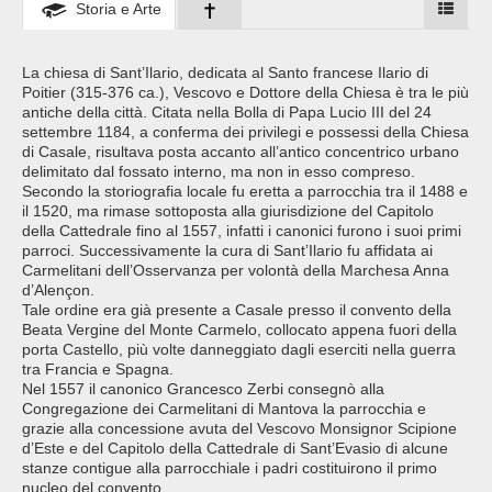
Storia e Arte
La chiesa di Sant’Ilario, dedicata al Santo francese Ilario di
Poitier (315-376 ca.), Vescovo e Dottore della Chiesa è tra le più
antiche della città. Citata nella Bolla di Papa Lucio III del 24
settembre 1184, a conferma dei privilegi e possessi della Chiesa
di Casale, risultava posta accanto all’antico concentrico urbano
delimitato dal fossato interno, ma non in esso compreso.
Secondo la storiografia locale fu eretta a parrocchia tra il 1488 e
il 1520, ma rimase sottoposta alla giurisdizione del Capitolo
della Cattedrale fino al 1557, infatti i canonici furono i suoi primi
parroci. Successivamente la cura di Sant’Ilario fu affidata ai
Carmelitani dell’Osservanza per volontà della Marchesa Anna
d’Alençon.
Tale ordine era già presente a Casale presso il convento della
Beata Vergine del Monte Carmelo, collocato appena fuori della
porta Castello, più volte danneggiato dagli eserciti nella guerra
tra Francia e Spagna.
Nel 1557 il canonico Grancesco Zerbi consegnò alla
Congregazione dei Carmelitani di Mantova la parrocchia e
grazie alla concessione avuta del Vescovo Monsignor Scipione
d’Este e del Capitolo della Cattedrale di Sant’Evasio di alcune
stanze contigue alla parrocchiale i padri costituirono il primo
nucleo del convento.