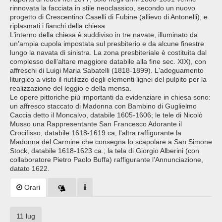
rinnovata la facciata in stile neoclassico, secondo un nuovo
progetto di Crescentino Caselli di Fubine (allievo di Antonelli), e
riplasmati i fianchi della chiesa.
L’interno della chiesa è suddiviso in tre navate, illuminato da
un’ampia cupola impostata sul presbiterio e da alcune finestre
lungo la navata di sinistra. La zona presbiteriale è costituita dal
complesso dell’altare maggiore databile alla fine sec. XIX), con
affreschi di Luigi Maria Sabatelli (1818-1899). L'adeguamento
liturgico a visto il riutilizzo degli elementi lignei del pulpito per la
realizzazione del leggio e della mensa.
Le opere pittoriche più importanti da evidenziare in chiesa sono:
un affresco staccato di Madonna con Bambino di Guglielmo
Caccia detto il Moncalvo, databile 1605-1606; le tele di Nicolò
Musso una Rappresentante San Francesco Adorante il
Crocifisso, databile 1618-1619 ca, l'altra raffigurante la
Madonna del Carmine che consegna lo scapolare a San Simone
Stock, databile 1618-1623 ca.; la tela di Giorgio Alberini (con
collaboratore Pietro Paolo Buffa) raffigurante l’Annunciazione,
datato 1622.
Orari
11 lug