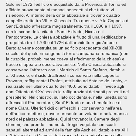
Solo nel 1972 l’edificio è acquistato dalla Provincia di Torino ed
affidato nuovamente ai monaci benedettini che tuttora vi
risiedono. All’interno della cinta abbaziale si trovano quattro
cappelle erette tra VIII e XI secolo. Tra queste vi è la Cappella di
Sant'Eldrado affrescata magistralmente, tra il 1096 e il 1097,
con le scene della vita dei Santi Eldrado, Nicola e il
Pantocratore. La chiesa abbaziale è frutto di una riedificazione
progettata tra il 1706 e il 1726 dall’architetto regio Antonio
Bertola: venne costruita su un edificio precedente del XII-XIII
secolo, del quale rimangono la torre campanaria romanica (non
la cuspide, probabilmente coeva al rifacimento della chiesa) e
tracce di apparato decorativo antico. Nella Chiesa abbaziale si
conservano l’affresco con il Martirio di Santo Stefano, databile
all’XI secolo, e il ciclo di affreschi conservato nella cappella
Provana, raffigurante i Profeti, attribuito ad Antoine de Lonhy, e
realizzato nell’ultimo quarto del ‘400. Sono databili invece agli
anni Ottanta del XV secolo le raffigurazioni dei santi presenti nel
presbiterio. Nel chiostro, sul lato occidentale, nella lunetta sono
affrescati il Pantocratore, Sant’ Eldrado e una benefattrice di
nome Clara. Ulteriori cicli di affreschi si conservano nell’area
dell’antico refettorio, dove è presente un velario, e nella manica
nord del palazzo abbaziale. Qui si trovano: la Camera degli
stemmi, che prende il nome dal fregio vegetale con scudi
sabaudi alternati ad armi della famiglia Aschieri, databile tra XIII
e XIV secolo; la Camera delle rose, che prende il nome dalla