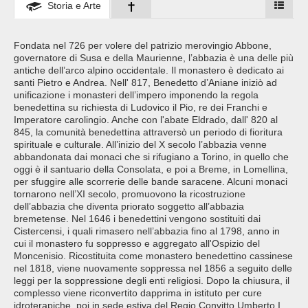
Storia e Arte
Fondata nel 726 per volere del patrizio merovingio Abbone,
governatore di Susa e della Maurienne, l’abbazia è una delle più
antiche dell’arco alpino occidentale. Il monastero è dedicato ai
santi Pietro e Andrea. Nell' 817, Benedetto d’Aniane iniziò ad
unificazione i monasteri dell’impero imponendo la regola
benedettina su richiesta di Ludovico il Pio, re dei Franchi e
Imperatore carolingio. Anche con l'abate Eldrado, dall' 820 al
845, la comunità benedettina attraversò un periodo di fioritura
spirituale e culturale. All’inizio del X secolo l’abbazia venne
abbandonata dai monaci che si rifugiano a Torino, in quello che
oggi è il santuario della Consolata, e poi a Breme, in Lomellina,
per sfuggire alle scorrerie delle bande saracene. Alcuni monaci
tornarono nell’XI secolo, promuovono la ricostruzione
dell’abbazia che diventa priorato soggetto all’abbazia
bremetense. Nel 1646 i benedettini vengono sostituiti dai
Cistercensi, i quali rimasero nell’abbazia fino al 1798, anno in
cui il monastero fu soppresso e aggregato all'Ospizio del
Moncenisio. Ricostituita come monastero benedettino cassinese
nel 1818, viene nuovamente soppressa nel 1856 a seguito delle
leggi per la soppressione degli enti religiosi. Dopo la chiusura, il
complesso viene riconvertito dapprima in istituto per cure
idroterapiche, poi in sede estiva del Regio Convitto Umberto I.