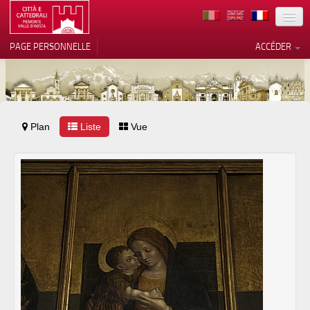
TERRITOIRE
PAGE PERSONNELLE
ACCÉDER
ART
ARCHITECTURE
MUSÉES
Plan
Liste
Vos choix en matière de
Vue
confidentialité
ITINÉRAIRES
Notification lors de la collecte
EVÉNEMENTS
ACCUEIL
BÉNÉVOLES
CONTACTS
PRESS