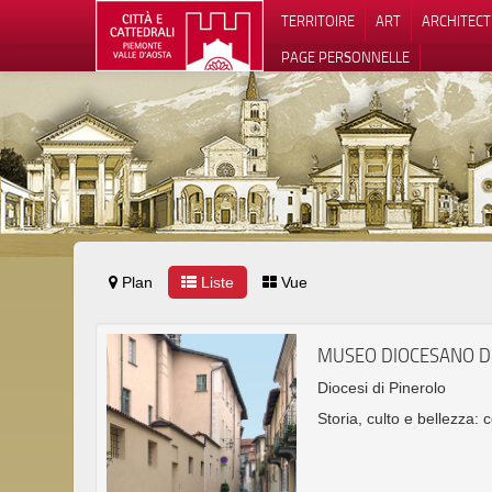
TERRITOIRE
ART
ARCHITEC
PAGE PERSONNELLE
Plan
Liste
Vue
Notification
MUSEO DIOCESANO D
Diocesi di Pinerolo
Storia, culto e bellezza: 