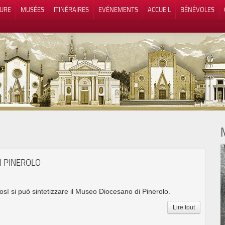
TURE
MUSÉES
ITINÉRAIRES
EVÉNEMENTS
ACCUEIL
BÉNÉVOLES
 lors de la collecte
Vos choix en matière de confidenti
I PINEROLO
così si può sintetizzare il Museo Diocesano di Pinerolo.
Lire tout