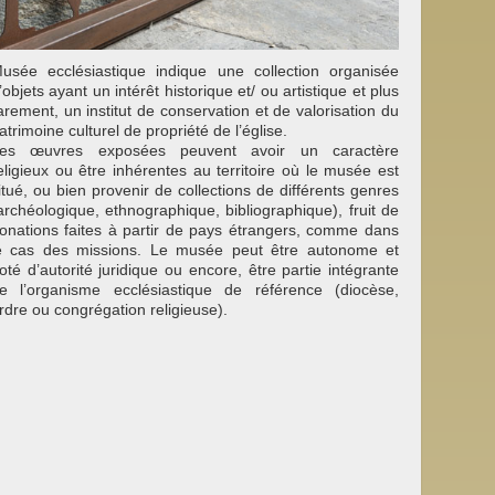
usée ecclésiastique indique une collection organisée
’objets ayant un intérêt historique et/ ou artistique et plus
arement, un institut de conservation et de valorisation du
atrimoine culturel de propriété de l’église.
es œuvres exposées peuvent avoir un caractère
eligieux ou être inhérentes au territoire où le musée est
itué, ou bien provenir de collections de différents genres
archéologique, ethnographique, bibliographique), fruit de
onations faites à partir de pays étrangers, comme dans
e cas des missions. Le musée peut être autonome et
oté d’autorité juridique ou encore, être partie intégrante
e l’organisme ecclésiastique de référence (diocèse,
rdre ou congrégation religieuse).