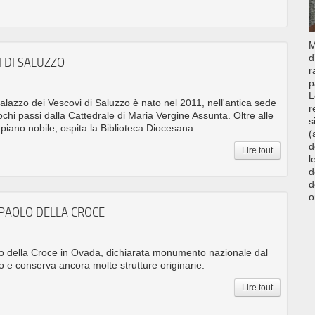
M
d
I DI SALUZZO
r
p
L
lazzo dei Vescovi di Saluzzo è nato nel 2011, nell'antica sede
r
ochi passi dalla Cattedrale di Maria Vergine Assunta. Oltre alle
s
 piano nobile, ospita la Biblioteca Diocesana.
(
d
Lire tout
l
d
d
o
 PAOLO DELLA CROCE
lo della Croce in Ovada, dichiarata monumento nazionale dal
o e conserva ancora molte strutture originarie.
Lire tout