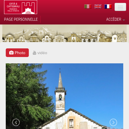
TERRITOIRE
PAGE PERSONNELLE
ACCÉDER
ART
ARCHITECTURE
MUSÉES
Photo
vidéo
Vos choix en matière de
confidentialité
ITINÉRAIRES
Notification lors de la collecte
EVÉNEMENTS
ACCUEIL
BÉNÉVOLES
CONTACTS
PRESS