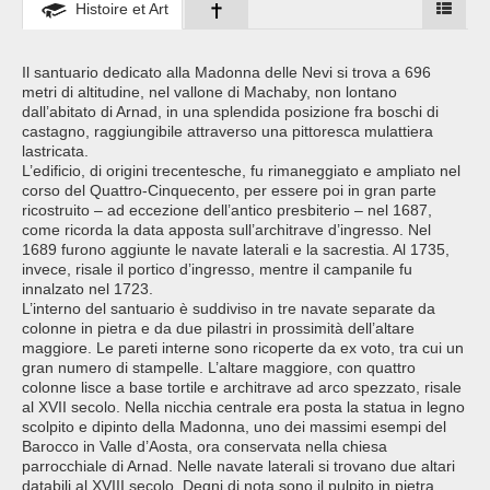
Histoire et Art
Il santuario dedicato alla Madonna delle Nevi si trova a 696
metri di altitudine, nel vallone di Machaby, non lontano
dall’abitato di Arnad, in una splendida posizione fra boschi di
castagno, raggiungibile attraverso una pittoresca mulattiera
lastricata.
L’edificio, di origini trecentesche, fu rimaneggiato e ampliato nel
corso del Quattro-Cinquecento, per essere poi in gran parte
ricostruito – ad eccezione dell’antico presbiterio – nel 1687,
come ricorda la data apposta sull’architrave d’ingresso. Nel
1689 furono aggiunte le navate laterali e la sacrestia. Al 1735,
invece, risale il portico d’ingresso, mentre il campanile fu
innalzato nel 1723.
L’interno del santuario è suddiviso in tre navate separate da
colonne in pietra e da due pilastri in prossimità dell’altare
maggiore. Le pareti interne sono ricoperte da ex voto, tra cui un
gran numero di stampelle. L’altare maggiore, con quattro
colonne lisce a base tortile e architrave ad arco spezzato, risale
al XVII secolo. Nella nicchia centrale era posta la statua in legno
scolpito e dipinto della Madonna, uno dei massimi esempi del
Barocco in Valle d’Aosta, ora conservata nella chiesa
parrocchiale di Arnad. Nelle navate laterali si trovano due altari
databili al XVIII secolo. Degni di nota sono il pulpito in pietra