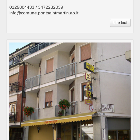
0125804433 / 3472232039
info@comune.pontsaintmartin.ao.it
Lire tout