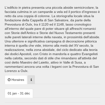
L'edificio in pietra presenta una piccola abside semicircolare; la
facciata culmina in un campanile a vela ed il portico d'ingresso è
retto da una coppia di colonne. La storiografia locale situa la
fondazione della Cappella di San Salvatore, da parte della
Prevostura di Oulx, tra il 1120 ed il 1148, lasso cronologico
all'interno del quale pare di poter situare gli affreschi romanici
con Storie dell'Antico e Storie del Nuovo Testamento presenti
sulle pareti laterali interne della navata, in prossimità dell'abside.
Una ulteriore e significativa campagna di decorazione pittorica
interna è quella che vide, intorno alla metà del XV secolo, la
realizzazione, nella zona absidale, del ciclo dedicato alla teoria
dei dodici Apostoli, con Cristo in mandorla e quattro Evangelisti
nella calotta, secondo dati di stile che rimandano all'attività del
così detto Maestro del Laietto, attivo in Valle di Susa, a
rammentarci ancora una volta i legami con la Prevostura di San
Lorenzo a Oulx.
Horaires
01 jan - 31 déc