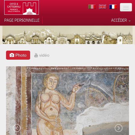
TERRITOIRE
PAGE PERSONNELLE
ACCÉDER
ART
ARCHITECTURE
MUSÉES
Photo
vidéo
Vos choix en matière de
confidentialité
ITINÉRAIRES
Notification lors de la collecte
EVÉNEMENTS
ACCUEIL
BÉNÉVOLES
CONTACTS
PRESS