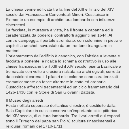
La chiesa venne edificata tra la fine del XIII e l’inizio del XIV
secolo dai Francescani Conventuali Minori. Costituisce in
Piemonte un esempio di architettura lombarda con influenze
cistercensi.
La facciata, in muratura a vista, ha il fronte a capanna ed è
caratterizzata da poderosi contrafforti aggiunti nel 1644. Al
centro campeggia il portale strombato, con colonnine in pietra e
capitelli a crochet, sovrastato da un frontone triangolare in
mattoni.
L’orientamento dell’edificio è canonico, con l’abside a levante e
facciata a ponente, e ricalca lo schema costruttivo in uso alle
chiese francescane tra il XIII ed il XIV secolo: pianta basilicale a
tre navate con volte a crociera rialzata su archi ogivali, sorretta
da costoloni carenati. I pilastri e le colonne sono caratterizzati
cromaticamente da fasce alternate in cotto ed arenaria.
Custodisce affreschi trecenteschi ed un ciclo frammentario del
1426-1430 con le Storie di San Giovanni Battista.
Il Museo degli arredi
Posto nell’ala superstite dell’antico chiostro, è costituito dalla
Sala Capitolare in cui si conserva un’importante ciclo pittorico
del XIV secolo, di cultura lombarda. Tra i vari arredi qui esposti
sono il Triregno del papa san Pio V, sculture rinascimentali e
reliquiari romani del 1710-1711.