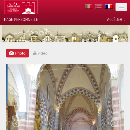
TERRITOIRE
PAGE PERSONNELLE
ACCÉDER
ART
ARCHITECTURE
MUSÉES
Photo
vidéo
Vos choix en matière de
confidentialité
ITINÉRAIRES
Notification lors de la collecte
EVÉNEMENTS
ACCUEIL
BÉNÉVOLES
CONTACTS
PRESS