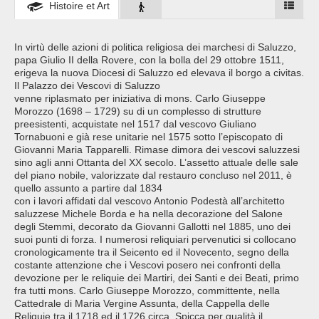
Histoire et Art
In virtù delle azioni di politica religiosa dei marchesi di Saluzzo,
papa Giulio II della Rovere, con la bolla del 29 ottobre 1511,
erigeva la nuova Diocesi di Saluzzo ed elevava il borgo a civitas.
Il Palazzo dei Vescovi di Saluzzo
venne riplasmato per iniziativa di mons. Carlo Giuseppe
Morozzo (1698 – 1729) su di un complesso di strutture
preesistenti, acquistate nel 1517 dal vescovo Giuliano
Tornabuoni e già rese unitarie nel 1575 sotto l’episcopato di
Giovanni Maria Tapparelli. Rimase dimora dei vescovi saluzzesi
sino agli anni Ottanta del XX secolo. L’assetto attuale delle sale
del piano nobile, valorizzate dal restauro concluso nel 2011, è
quello assunto a partire dal 1834
con i lavori affidati dal vescovo Antonio Podestà all’architetto
saluzzese Michele Borda e ha nella decorazione del Salone
degli Stemmi, decorato da Giovanni Gallotti nel 1885, uno dei
suoi punti di forza. I numerosi reliquiari pervenutici si collocano
cronologicamente tra il Seicento ed il Novecento, segno della
costante attenzione che i Vescovi posero nei confronti della
devozione per le reliquie dei Martiri, dei Santi e dei Beati, primo
fra tutti mons. Carlo Giuseppe Morozzo, committente, nella
Cattedrale di Maria Vergine Assunta, della Cappella delle
Reliquie tra il 1718 ed il 1726 circa. Spicca per qualità il