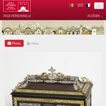
TERRITOIRE
PAGE PERSONNELLE
ACCÉDER
ART
ARCHITECTURE
MUSÉES
Photo
vidéo
Vos choix en matière de
confidentialité
ITINÉRAIRES
Notification lors de la collecte
EVÉNEMENTS
ACCUEIL
BÉNÉVOLES
CONTACTS
PRESS