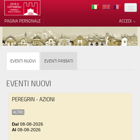
TERRITORIO
PAGINA PERSONALE
ACCEDI
ARTE
ARCHITETTURE
MUSEI
Le tue preferenze relative alla
EVENTI NUOVI
EVENTI PASSATI
privacy
ITINERARI
Informativa sulla raccolta
EVENTI
EVENTI NUOVI
ACCOGLIENZE
PEREGRIN - AZIONI
VOLONTARI
ALTRO
CONTATTI
Dal
08-08-2026
Al
08-08-2026
PRESS