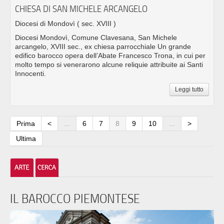
CHIESA DI SAN MICHELE ARCANGELO
Diocesi di Mondovì
( sec. XVIII )
Diocesi Mondovì, Comune Clavesana, San Michele
arcangelo, XVIII sec., ex chiesa parrocchiale Un grande
edifico barocco opera dell’Abate Francesco Trona, in cui per
molto tempo si venerarono alcune reliquie attribuite ai Santi
Innocenti.
Leggi tutto
Prima
<
...
6
7
8
9
10
...
>
Ultima
IL BAROCCO PIEMONTESE