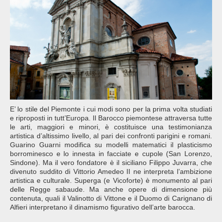
E’ lo stile del Piemonte i cui modi sono per la prima volta studiati
e riproposti in tutt’Europa. Il Barocco piemontese attraversa tutte
le arti, maggiori e minori, è costituisce una testimonianza
artistica d’altissimo livello, al pari dei confronti parigini e romani.
Guarino Guarni modifica su modelli matematici il plasticismo
borrominesco e lo innesta in facciate e cupole (San Lorenzo,
Sindone). Ma il vero fondatore è il siciliano Filippo Juvarra, che
divenuto suddito di Vittorio Amedeo II ne interpreta l’ambizione
artistica e culturale. Superga (e Vicoforte) è monumento al pari
delle Regge sabaude. Ma anche opere di dimensione più
contenuta, quali il Valinotto di Vittone e il Duomo di Carignano di
Alfieri interpretano il dinamismo figurativo dell’arte barocca.