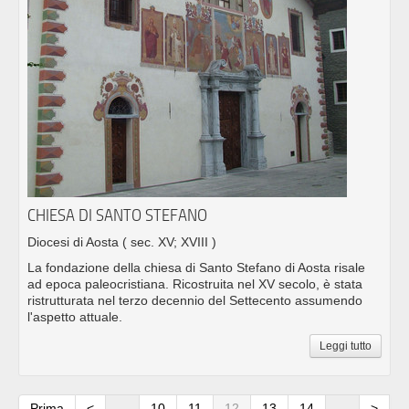
CHIESA DI SANTO STEFANO
Diocesi di Aosta
( sec. XV; XVIII )
La fondazione della chiesa di Santo Stefano di Aosta risale
ad epoca paleocristiana. Ricostruita nel XV secolo, è stata
ristrutturata nel terzo decennio del Settecento assumendo
l'aspetto attuale.
Leggi tutto
Prima
<
...
10
11
12
13
14
...
>