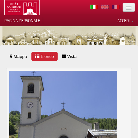
TERRITORIO
PAGINA PERSONALE
ACCEDI
ARTE
ARCHITETTURE
MUSEI
Mappa
Le tue preferenze relative alla
Elenco
Vista
privacy
ITINERARI
Informativa sulla raccolta
EVENTI
ACCOGLIENZE
VOLONTARI
CONTATTI
PRESS