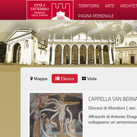
TERRITORIO
ARTE
ARCHITE
PAGINA PERSONALE
Mappa
Elenco
Vista
CAPPELLA SAN BERN
Diocesi di Mondovì
( sec
Affreschi di Antonio Dr
sviluppano un armonioso 