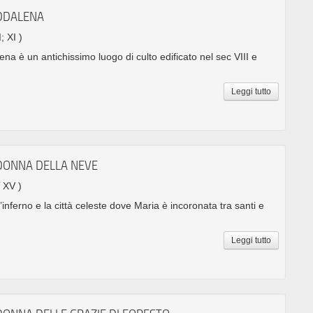
DDALENA
I; XI )
na è un antichissimo luogo di culto edificato nel sec VIII e
Leggi tutto
DONNA DELLA NEVE
. XV )
’inferno e la città celeste dove Maria è incoronata tra santi e
Leggi tutto