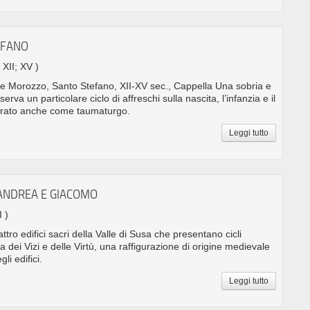
EFANO
 XII; XV )
 Morozzo, Santo Stefano, XII-XV sec., Cappella Una sobria e
rva un particolare ciclo di affreschi sulla nascita, l’infanzia e il
nerato anche come taumaturgo.
Leggi tutto
 ANDREA E GIACOMO
I )
tro edifici sacri della Valle di Susa che presentano cicli
a dei Vizi e delle Virtù, una raffigurazione di origine medievale
li edifici.
Leggi tutto