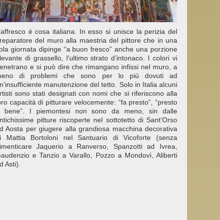
’affresco è cosa italiana. In esso si unisce la perizia del
reparatore del muro alla maestria del pittore che in una
ola giornata dipinge “a buon fresco” anche una porzione
ilevante di grassello, l’ultimo strato d’intonaco. I colori vi
enetrano e si può dire che rimangano infissi nel muro, a
eno di problemi che sono per lo più dovuti ad
n’insufficiente manutenzione del tetto. Solo in Italia alcuni
rtisti sono stati designati con nomi che si riferiscono alla
oro capacità di pitturare velocemente: “fa presto”, “presto
 bene”. I piemontesi non sono da meno, sin dalle
ntichissime pitture riscoperte nel sottotetto di Sant’Orso
d Aosta per giugere alla grandiosa macchina decorativa
i Mattia Bortoloni nel Santuario di Vicoforte (senza
imenticare Jaquerio a Ranverso, Spanzotti ad Ivrea,
audenzio e Tanzio a Varallo, Pozzo a Mondovì, Aliberti
d Asti).