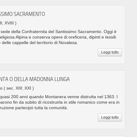
ISSIMO SACRAMENTO
I; XVIII )
sede della Confraternita del Santissimo Sacramento. Oggi è
igiosa Alpina e conserva opere di oreficeria, dipinti e tessili
 delle cappelle del territorio di Novalesa.
Leggi tutto
UNTA O DELLA MADONNA LUNGA
no
( sec. XIII; XXI )
 quasi 200 anni quando Montanera venne distrutta nel 1363. I
arono fin da subito di ricostruirla in stile romanico come era in
struzione partecipò tutta la comunità.
Leggi tutto