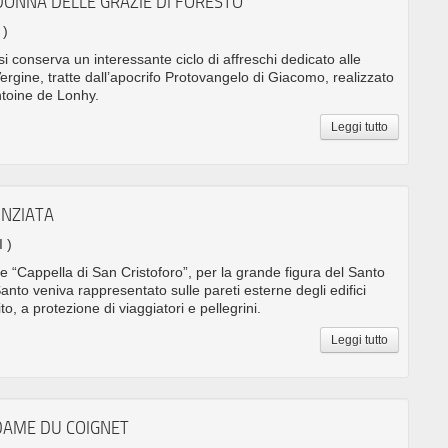
ONNA DELLE GRAZIE DI FORESTO
 )
 si conserva un interessante ciclo di affreschi dedicato alle
 Vergine, tratte dall’apocrifo Protovangelo di Giacomo, realizzato
Antoine de Lonhy.
Leggi tutto
UNZIATA
I )
 “Cappella di San Cristoforo”, per la grande figura del Santo
 Santo veniva rappresentato sulle pareti esterne degli edifici
ito, a protezione di viaggiatori e pellegrini.
Leggi tutto
DAME DU COIGNET