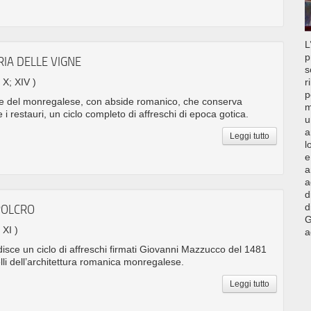
L
p
IA DELLE VIGNE
s
. X; XIV )
r
p
che del monregalese, con abside romanico, che conserva
m
i restauri, un ciclo completo di affreschi di epoca gotica.
u
a
Leggi tutto
l
e
a
a
d
d
POLCRO
G
 XI )
a
disce un ciclo di affreschi firmati Giovanni Mazzucco del 1481
elli dell’architettura romanica monregalese.
Leggi tutto