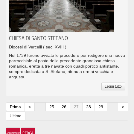
CHIESA DI SANTO STEFANO
Diocesi di Vercelli
( sec. XVIII )
Nel 1739 furono avviate le procedure per redigere una nuova
parrocchiale al posto della precedente grandiosa chiesa
romanica, eretta a tre navate con quadriportico antistante,
sempre dedicata a S. Stefano, ritenuta ormai vecchia e
angusta.
Leggi tutto
Prima
<
...
25
26
27
28
29
...
>
Ultima