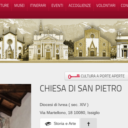
TTURE
MUSEI
ITINERARI
EVENTI
ACCOGLIENZE
VOLONTARI
CON
iva sulla raccolta
Le tue preferenze relative alla priva
CULTURA A PORTE APERTE
CHIESA DI SAN PIETRO
Diocesi di Ivrea
( sec. XIV )
Via Martellono, 18 10080, Issiglio
Storia e Arte