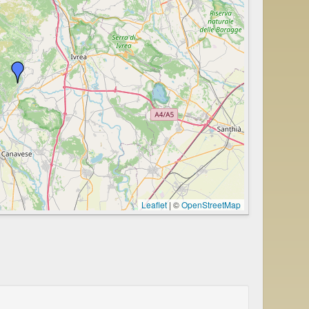
Leaflet
|
©
OpenStreetMap