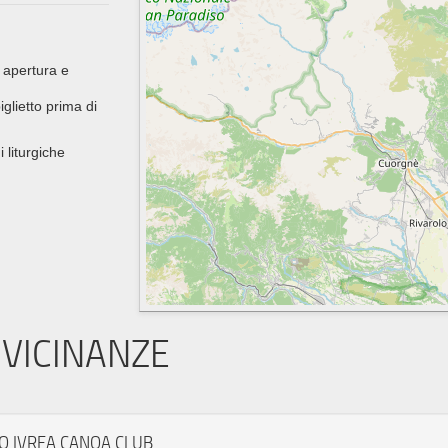
 apertura e
glietto prima di
i liturgiche
VICINANZE
O IVREA CANOA CLUB