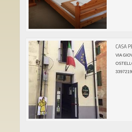
CASA P
VIA GIO
OSTELL
33972190