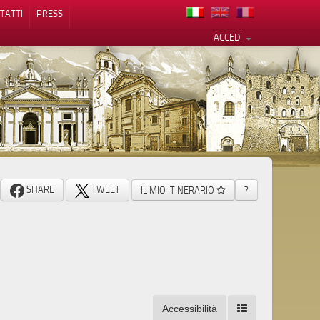
TATTI
PRESS
ACCEDI
cy
SHARE
TWEET
IL MIO ITINERARIO
?
Accessibilità