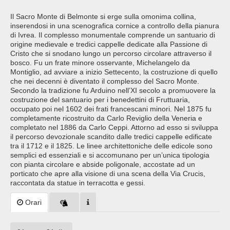
Il Sacro Monte di Belmonte si erge sulla omonima collina,
inserendosi in una scenografica cornice a controllo della pianura
di Ivrea. Il complesso monumentale comprende un santuario di
origine medievale e tredici cappelle dedicate alla Passione di
Cristo che si snodano lungo un percorso circolare attraverso il
bosco. Fu un frate minore osservante, Michelangelo da
Montiglio, ad avviare a inizio Settecento, la costruzione di quello
che nei decenni è diventato il complesso del Sacro Monte.
Secondo la tradizione fu Arduino nell’XI secolo a promuovere la
costruzione del santuario per i benedettini di Fruttuaria,
occupato poi nel 1602 dei frati francescani minori. Nel 1875 fu
completamente ricostruito da Carlo Reviglio della Veneria e
completato nel 1886 da Carlo Ceppi. Attorno ad esso si sviluppa
il percorso devozionale scandito dalle tredici cappelle edificate
tra il 1712 e il 1825. Le linee architettoniche delle edicole sono
semplici ed essenziali e si accomunano per un’unica tipologia
con pianta circolare e abside poligonale, accostate ad un
porticato che apre alla visione di una scena della Via Crucis,
raccontata da statue in terracotta e gessi.
Orari