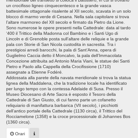
meridionale del transetto si colloca il Battistero, in cui si trovano
un crocifisso ligneo cinquecentesco e la grande vasca
battesimale ottagonale risalente al XII secolo, scavata in un solo
blocco di marmo verde di Cesana. Nella sala capitolare si trova
l’altare marmoreo del XII secolo e firmato da Pietro da Lione.
Sono numerose le opere presenti nella Cattedrale: data al tardo
‘400 il Trittico della Madonna col Bambino e i Santi Ugo di
Lincoln e di Grenoble posta sull’altare delle reliquie e la grande
pala con Storie di San Nicola custodita in sacrestia. Tra i
prestigiosi arredi barocchi, la pala di Sant’Anna, opera di
Guglielmo Caccia detto il Moncalvo, la pala dell’Immacolata
Concezione attribuita ad Antonio Maria Viani, le statue dei Santi
Pietro e Paolo alla Cappella della Crocifissione (1710)
assegnate a Etienne Fodéré.
Addossata alla parete della navata meridionale si trova la statua
lignea della Maddalena, che la tradizione locale ha identificato
per lungo tempo con la contessa Adelaide di Susa. Presso il
Museo Diocesano di Arte Sacra è esposto il Tesoro della
Cattedrale di San Giusto, di cui fanno parte un cofanetto
reliquiario di manifattura barbarica (VII secolo), i picchiotti
dell’antico portale della Cattedrale (1130 circa), il Trittico del
Rocciamelone (1358) e la croce processionale di Johannes Bos
(1360 circa).
Orari