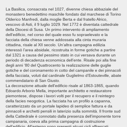
La Basilica, consacrata nel 1027, divenne chiesa abbaziale del
monastero benedettino maschile fondato dal marchese di Torino
Olderico Manfredi, dalla moglie Berta e dal fratello Alrico,
vescovo di Asti, il 9 luglio 1029. Nel 1772 è diventata cattedrale
della Diocesi di Susa. Un primo intervento di ampliamento
dell’edificio, nel corso del quale esso fu sopraelevato e la
facciata della chiesa venne addossata alla cinta muraria
cittadina, risale al XII secolo. Un’altra campagna edilizia
interessò l’area absidale, ricostruita in forme gotiche a partire
dal 1321 a causa del pessimo stato in cui versava durante un
periodo di decadenza economica dell’ente. Risale poi alla fine
degli anni ‘80 del Quattrocento la realizzazione delle guglie
gotiche e del coronamento in cotto del campanile e dei pinnacoli
della facciata, voluti dal cardinale Guglielmo d’Estouteville, abate
commendatario di San Giusto.
La decorazione attuale dell’edificio risale al 1863-1865, quando
Edoardo Arborio Mella, importante architetto e restauratore
piemontese, dispose i lavori volti per il recupero e il reintegro
della facies neogotica. La facciata ha un profilo a capanna,
caratterizzato da un portale lapideo di semplice fattura e da
pinnacoli e archetti pensili in laterizio sulla sommità. Il fronte sud
della Cattedrale è connotato dalla presenza dell’imponente torre
campanaria, coeva alla prima campagna di costruzione
dell’edificio. All’esterno sono presenti alcuni cicli affrescati