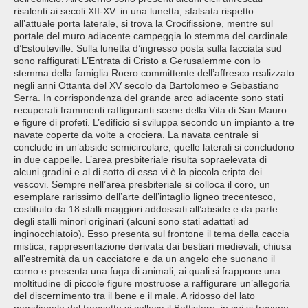
risalenti ai secoli XII-XV: in una lunetta, sfalsata rispetto
all’attuale porta laterale, si trova la Crocifissione, mentre sul
portale del muro adiacente campeggia lo stemma del cardinale
d’Estouteville. Sulla lunetta d’ingresso posta sulla facciata sud
sono raffigurati L’Entrata di Cristo a Gerusalemme con lo
stemma della famiglia Roero committente dell’affresco realizzato
negli anni Ottanta del XV secolo da Bartolomeo e Sebastiano
Serra. In corrispondenza del grande arco adiacente sono stati
recuperati frammenti raffiguranti scene della Vita di San Mauro
e figure di profeti. L’edificio si sviluppa secondo un impianto a tre
navate coperte da volte a crociera. La navata centrale si
conclude in un’abside semicircolare; quelle laterali si concludono
in due cappelle. L’area presbiteriale risulta sopraelevata di
alcuni gradini e al di sotto di essa vi è la piccola cripta dei
vescovi. Sempre nell’area presbiteriale si colloca il coro, un
esemplare rarissimo dell’arte dell’intaglio ligneo trecentesco,
costituito da 18 stalli maggiori addossati all’abside e da parte
degli stalli minori originari (alcuni sono stati adattati ad
inginocchiatoio). Esso presenta sul frontone il tema della caccia
mistica, rappresentazione derivata dai bestiari medievali, chiusa
all’estremità da un cacciatore e da un angelo che suonano il
corno e presenta una fuga di animali, ai quali si frappone una
moltitudine di piccole figure mostruose a raffigurare un’allegoria
del discernimento tra il bene e il male. A ridosso del lato