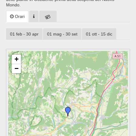
Mondo.
Orari
01 feb - 30 apr
01 mag - 30 set
01 ott - 15 dic
+
−