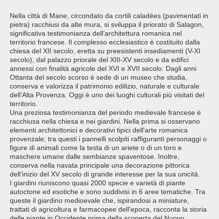
Nella città di Mane, circondato da cortili caladées (pavimentati in
pietra) racchiusi da alte mura, si sviluppa il priorato di Salagon,
significativa testimonianza dell’architettura romanica nel
territorio francese. Il complesso ecclesiastico è costituito dalla
chiesa del XII secolo, eretta su preesistenti insediamenti (V-XI
secolo), dal palazzo priorale del XIII-XV secolo e da edifici
annessi con finalità agricole del XVI e XVII secolo. Dagli anni
Ottanta del secolo scorso è sede di un museo che studia,
conserva e valorizza il patrimonio edilizio, naturale e culturale
dell’Alta Provenza. Oggi è uno dei luoghi culturali più visitati del
territorio.
Una preziosa testimonianza del periodo medievale francese è
racchiusa nella chiesa e nei giardini. Nella prima si osservano
elementi architettonici e decorativi tipici dell'arte romanica
provenzale; tra questi i pannelli scolpiti raffiguranti personaggi o
figure di animali come la testa di un ariete o di un toro e
maschere umane dalle sembianze spaventose. Inoltre,
conserva nella navata principale una decorazione pittorica
dell’inizio del XV secolo di grande interesse per la sua unicità.
I giardini riuniscono quasi 2000 specie e varietà di piante
autoctone ed esotiche e sono suddivisi in 6 aree tematiche. Tra
queste il giardino medioevale che, ispirandosi a miniature,
trattati di agricoltura e farmacopee dell'epoca, racconta la storia
delle piante in Occidente prima della scoperta del Nuovo