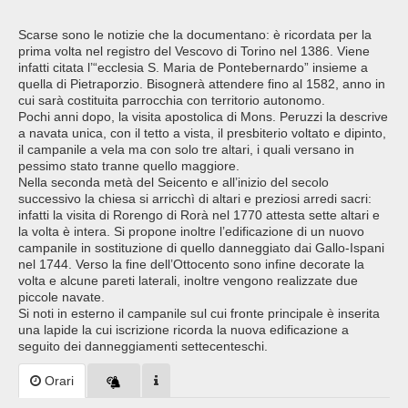
Scarse sono le notizie che la documentano: è ricordata per la
prima volta nel registro del Vescovo di Torino nel 1386. Viene
infatti citata l’“ecclesia S. Maria de Pontebernardo” insieme a
quella di Pietraporzio. Bisognerà attendere fino al 1582, anno in
cui sarà costituita parrocchia con territorio autonomo.
Pochi anni dopo, la visita apostolica di Mons. Peruzzi la descrive
a navata unica, con il tetto a vista, il presbiterio voltato e dipinto,
il campanile a vela ma con solo tre altari, i quali versano in
pessimo stato tranne quello maggiore.
Nella seconda metà del Seicento e all’inizio del secolo
successivo la chiesa si arricchì di altari e preziosi arredi sacri:
infatti la visita di Rorengo di Rorà nel 1770 attesta sette altari e
la volta è intera. Si propone inoltre l’edificazione di un nuovo
campanile in sostituzione di quello danneggiato dai Gallo-Ispani
nel 1744. Verso la fine dell’Ottocento sono infine decorate la
volta e alcune pareti laterali, inoltre vengono realizzate due
piccole navate.
Si noti in esterno il campanile sul cui fronte principale è inserita
una lapide la cui iscrizione ricorda la nuova edificazione a
seguito dei danneggiamenti settecenteschi.
Orari