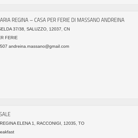
ARIA REGINA – CASA PER FERIE DI MASSANO ANDREINA
SELDA 37/38, SALUZZO, 12037, CN
ER FERIE
507 andreina.massano@gmail.com
SALE
EGINA ELENA 1, RACCONIGI, 12035, TO
eakfast