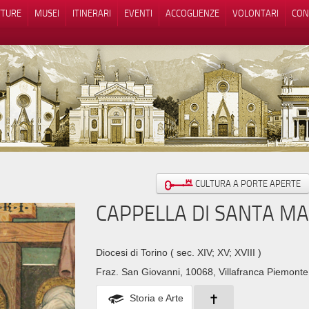
TTURE
MUSEI
ITINERARI
EVENTI
ACCOGLIENZE
VOLONTARI
CON
iva sulla raccolta
Le tue preferenze relative alla priva
CULTURA A PORTE APERTE
CAPPELLA DI SANTA MA
Diocesi di Torino
( sec. XIV; XV; XVIII )
Fraz. San Giovanni, 10068, Villafranca Piemont
Storia e Arte