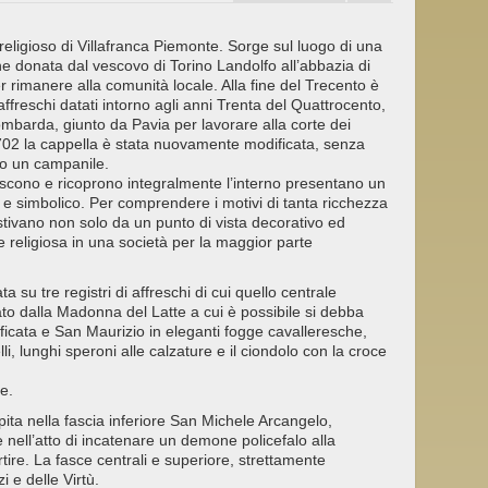
 religioso di Villafranca Piemonte. Sorge sul luogo di una
e donata dal vescovo di Torino Landolfo all’abbazia di
r rimanere alla comunità locale. Alla fine del Trecento è
 affreschi datati intorno agli anni Trenta del Quattrocento,
ombarda, giunto da Pavia per lavorare alla corte dei
1702 la cappella è stata nuovamente modificata, senza
nto un campanile.
osiscono e ricoprono integralmente l’interno presentano un
o e simbolico. Per comprendere i motivi di tanta ricchezza
stivano non solo da un punto di vista decorativo ed
e religiosa in una società per la maggior parte
ta su tre registri di affreschi di cui quello centrale
to dalla Madonna del Latte a cui è possibile si debba
tificata e San Maurizio in eleganti fogge cavalleresche,
i, lunghi speroni alle calzature e il ciondolo con la croce
e.
ospita nella fascia inferiore San Michele Arcangelo,
ell’atto di incatenare un demone policefalo alla
re. La fasce centrali e superiore, strettamente
 e delle Virtù.