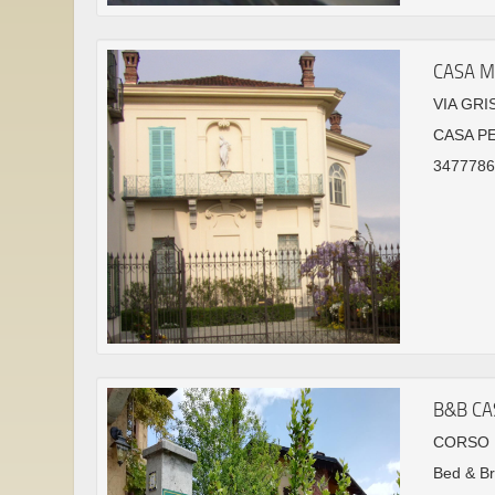
CASA M
VIA GRI
CASA P
3477786
B&B CA
CORSO R
Bed & Br