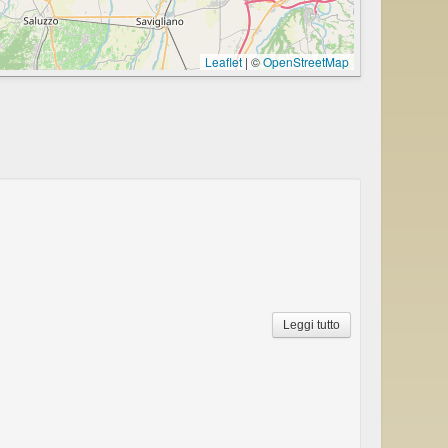
Leaflet
|
©
OpenStreetMap
Leggi tutto