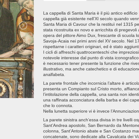
La cappella di Santa Maria è il più antico edificio
cappella già esistente nell’XI secolo quando venn
Santa Maria di Cavour che la restituì nel 1315 pe
stata ricostruita ex novo e arricchita di pregevoli
opera del pittore Aimo Dux, frescante di scuola l
Savoja-Acaia nei primi anni del XV secolo. Nel 
rispettarne i caratteri originari, ed è stato aggiu
I cicli di affreschi quattrocenteschi che imprezi
notevole interesse dal punto di vista iconografic
è necessario tener presente la funzione che rive
illustrativo, ma anche catechetico e di educazion
analfabeta.
La parete frontale che incornicia l’altare è articola
presenta un Compianto sul Cristo morto, affianca
l’intitolazione della cappella, una santa non iden
una raffinata acconciatura della barba e dei capell
che lo connota.
Nella lunetta superiore vi è invece l’Annunciazion
La parete sinistra anch’essa divisa in tre livelli 
Sant’Andrea apostolo, San Bernardo da Mentone n
colonna, Sant’Antonio abate e San Costanzo marti
concatenate, sono dedicate alla Cavalcata dei Vizi