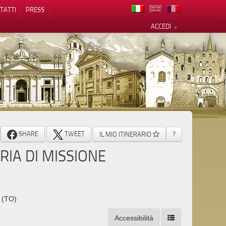
TATTI
PRESS
ACCEDI
cy
SHARE
TWEET
IL MIO ITINERARIO
?
RIA DI MISSIONE
e (TO)
Accessibilità