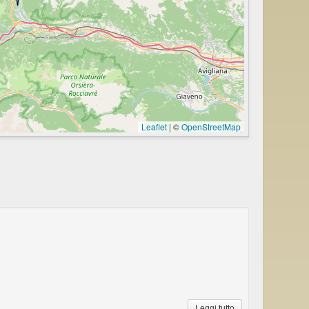
Leaflet
|
©
OpenStreetMap
Leggi tutto