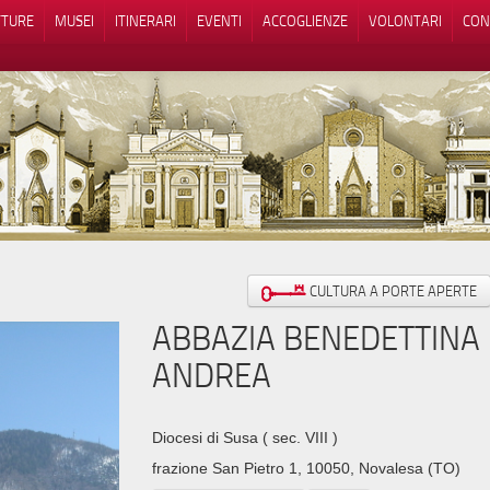
TTURE
MUSEI
ITINERARI
EVENTI
ACCOGLIENZE
VOLONTARI
CON
iva sulla raccolta
Le tue preferenze relative alla priva
CULTURA A PORTE APERTE
ABBAZIA BENEDETTINA D
ANDREA
Diocesi di Susa
( sec. VIII )
frazione San Pietro 1, 10050, Novalesa (TO)