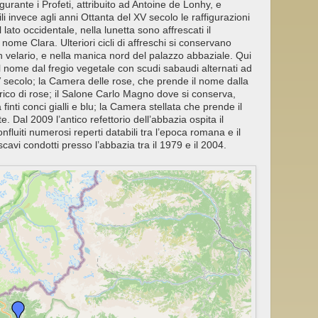
gurante i Profeti, attribuito ad Antoine de Lonhy, e
li invece agli anni Ottanta del XV secolo le raffigurazioni
 lato occidentale, nella lunetta sono affrescati il
nome Clara. Ulteriori cicli di affreschi si conservano
un velario, e nella manica nord del palazzo abbaziale. Qui
l nome dal fregio vegetale con scudi sabaudi alternati ad
XIV secolo; la Camera delle rose, che prende il nome dalla
trico di rose; il Salone Carlo Magno dove si conserva,
inti conci gialli e blu; la Camera stellata che prende il
e. Dal 2009 l’antico refettorio dell’abbazia ospita il
fluiti numerosi reperti databili tra l’epoca romana e il
cavi condotti presso l’abbazia tra il 1979 e il 2004.