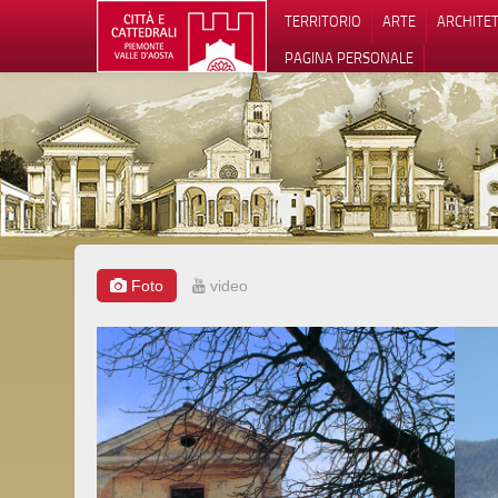
TERRITORIO
ARTE
ARCHITE
PAGINA PERSONALE
Foto
video
Informat