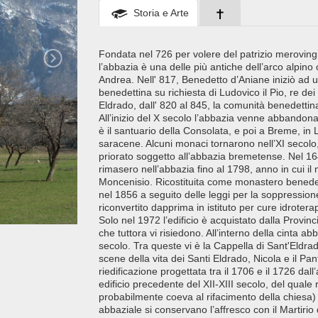
Storia e Arte
Fondata nel 726 per volere del patrizio merovin
l’abbazia è una delle più antiche dell’arco alpino
Andrea. Nell' 817, Benedetto d’Aniane iniziò ad 
benedettina su richiesta di Ludovico il Pio, re de
Eldrado, dall' 820 al 845, la comunità benedettina 
All’inizio del X secolo l’abbazia venne abbandona
è il santuario della Consolata, e poi a Breme, in 
saracene. Alcuni monaci tornarono nell’XI secolo
priorato soggetto all’abbazia bremetense. Nel 1646
rimasero nell’abbazia fino al 1798, anno in cui i
Moncenisio. Ricostituita come monastero bened
nel 1856 a seguito delle leggi per la soppressione
riconvertito dapprima in istituto per cure idroter
Solo nel 1972 l’edificio è acquistato dalla Provi
che tuttora vi risiedono. All’interno della cinta ab
secolo. Tra queste vi è la Cappella di Sant'Eldrad
scene della vita dei Santi Eldrado, Nicola e il Pa
riedificazione progettata tra il 1706 e il 1726 dal
edificio precedente del XII-XIII secolo, del qua
probabilmente coeva al rifacimento della chiesa)
abbaziale si conservano l’affresco con il Martirio d