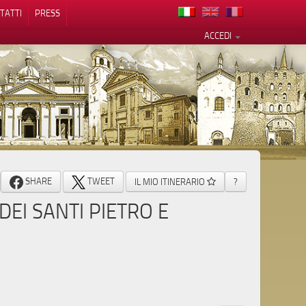
TATTI
PRESS
ACCEDI
cy
SHARE
TWEET
IL MIO ITINERARIO
?
EI SANTI PIETRO E