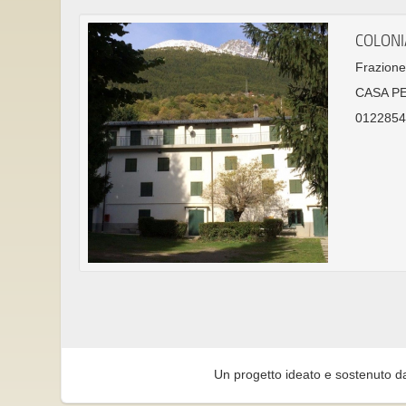
COLONI
Frazion
CASA P
01228547
Un progetto ideato e sostenuto d