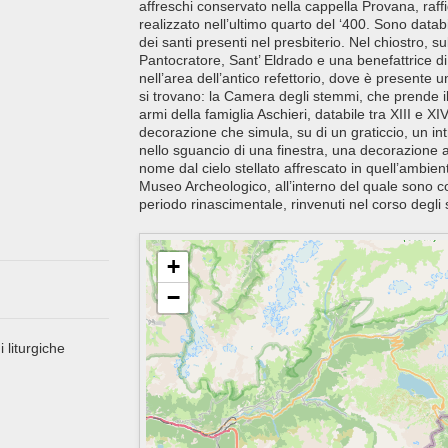
affreschi conservato nella cappella Provana, raffi
realizzato nell’ultimo quarto del ‘400. Sono databi
dei santi presenti nel presbiterio. Nel chiostro, sul
Pantocratore, Sant’ Eldrado e una benefattrice di 
nell’area dell’antico refettorio, dove è presente 
si trovano: la Camera degli stemmi, che prende i
armi della famiglia Aschieri, databile tra XIII e 
decorazione che simula, su di un graticcio, un in
nello sguancio di una finestra, una decorazione a f
nome dal cielo stellato affrescato in quell’ambient
Museo Archeologico, all’interno del quale sono con
periodo rinascimentale, rinvenuti nel corso degli s
+
−
i liturgiche