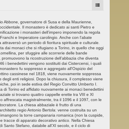
gio Abbone, governatore di Susa e della Maurienne,
 occidentale. Il monastero è dedicato ai santi Pietro e
unificazione i monasteri dell’impero imponendo la regola
i Franchi e Imperatore carolingio. Anche con l'abate
attraversò un periodo di fioritura spirituale e culturale.
ta dai monaci che si rifugiano a Torino, in quello che oggi
Lomellina, per sfuggire alle scorrerie delle bande
, promuovono la ricostruzione dell’abbazia che diventa
 i benedettini vengono sostituiti dai Cistercensi, i quali
l monastero fu soppresso e aggregato all'Ospizio del
ettino cassinese nel 1818, viene nuovamente soppressa
 degli enti religiosi. Dopo la chiusura, il complesso viene
apiche, poi in sede estiva del Regio Convitto Umberto I.
ncia di Torino ed affidato nuovamente ai monaci benedettini
baziale si trovano quattro cappelle erette tra VIII e XI
o affrescata magistralmente, tra il 1096 e il 1097, con le
ntocratore. La chiesa abbaziale è frutto di una
l’architetto regio Antonio Bertola: venne costruita su un
le rimangono la torre campanaria romanica (non la cuspide,
 e tracce di apparato decorativo antico. Nella Chiesa
i Santo Stefano, databile all’XI secolo, e il ciclo di