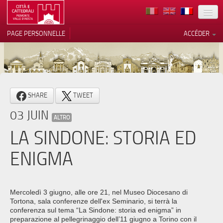
TERRITOIRE
PAGE PERSONNELLE
ACCÉDER
ART
ARCHITECTURE
MUSÉES
Vos choix en matière de
SHARE
TWEET
confidentialité
ITINÉRAIRES
03 JUIN
Notification lors de la collecte
ALTRO
EVÉNEMENTS
LA SINDONE: STORIA ED
ACCUEIL
ENIGMA
BÉNÉVOLES
CONTACTS
Mercoledì 3 giugno, alle ore 21, nel Museo Diocesano di
Tortona, sala conferenze dell'ex Seminario, si terrà la
PRESS
conferenza sul tema “La Sindone: storia ed enigma” in
preparazione al pellegrinaggio dell’11 giugno a Torino con il