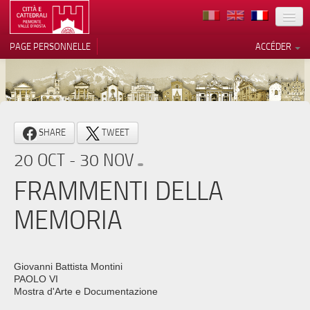
TERRITOIRE
PAGE PERSONNELLE
ACCÉDER
ART
ARCHITECTURE
MUSÉES
Vos choix en matière de
SHARE
TWEET
confidentialité
ITINÉRAIRES
20 OCT - 30 NOV
Notification lors de la collecte
EVÉNEMENTS
FRAMMENTI DELLA
ACCUEIL
MEMORIA
BÉNÉVOLES
CONTACTS
Giovanni Battista Montini
PAOLO VI
PRESS
Mostra d'Arte e Documentazione