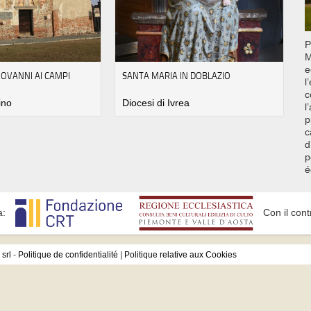
P
M
e
GIOVANNI AI CAMPI
SANTA MARIA IN DOBLAZIO
l
c
ino
Diocesi di Ivrea
l
p
d
p
é
a:
Con il cont
srl
-
Politique de confidentialité
|
Politique relative aux Cookies