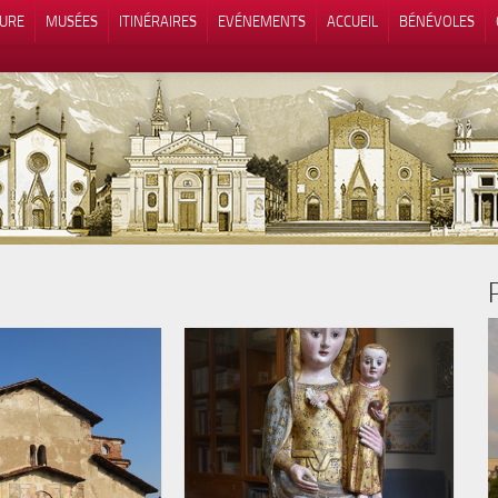
TURE
MUSÉES
ITINÉRAIRES
EVÉNEMENTS
ACCUEIL
BÉNÉVOLES
 lors de la collecte
Vos choix en matière de confidenti