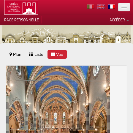
TERRITOIRE
PAGE PERSONNELLE
ACCÉDER
ART
ARCHITECTURE
MUSÉES
Plan
Liste
Vos choix en matière de
Vue
confidentialité
ITINÉRAIRES
Notification lors de la collecte
EVÉNEMENTS
ACCUEIL
BÉNÉVOLES
CONTACTS
PRESS