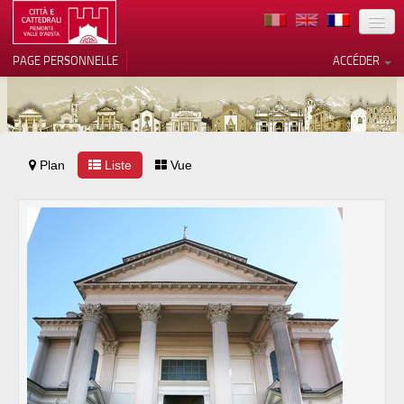
TERRITOIRE
PAGE PERSONNELLE
ACCÉDER
ART
ARCHITECTURE
MUSÉES
Plan
Liste
Vos choix en matière de
Vue
confidentialité
ITINÉRAIRES
Notification lors de la collecte
EVÉNEMENTS
ACCUEIL
BÉNÉVOLES
CONTACTS
PRESS