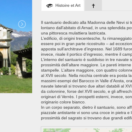
Histoire et Art
Il santuario dedicato alla Madonna delle Nevi si t
lontano dall’abitato di Arnad, in una splendida po
una pittoresca mulattiera lastricata.
L’edificio, di origini trecentesche, fu rimaneggia
essere poi in gran parte ricostruito – ad eccezion
apposta sull’architrave d’ingresso. Nel 1689 furon
invece, risale il portico d’ingresso, mentre il cam
L’interno del santuario è suddiviso in tre navate 
prossimità dell’altare maggiore. Le pareti intern
stampelle. L’altare maggiore, con quattro colonne 
al XVII secolo. Nella nicchia centrale era posta l
massimi esempi del Barocco in Valle d’Aosta, ora
navate laterali si trovano due altari databili al XVI
da colonnine, forse del XVII secolo, e gli affreschi 
originari di Verrès. I prospetti esterni, invece, so
originario colore bianco.
In un corpo separato, dietro il santuario, sono affr
piazzale antistante vi sono una croce in pietra e l
prossimità del sagrato si trovano due grandi edifici