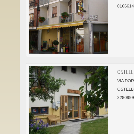
01666146
OSTELL
VIA DOR
OSTELL
32809995