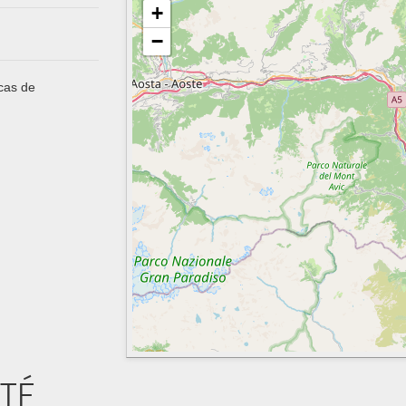
+
−
 cas de
ITÉ