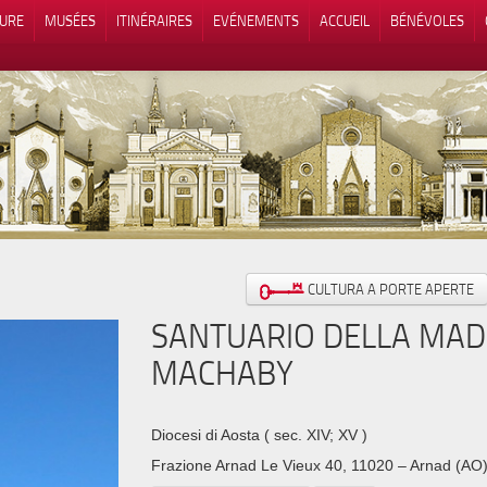
TURE
MUSÉES
ITINÉRAIRES
EVÉNEMENTS
ACCUEIL
BÉNÉVOLES
 lors de la collecte
Vos choix en matière de confidenti
CULTURA A PORTE APERTE
SANTUARIO DELLA MAD
MACHABY
Diocesi di Aosta
( sec. XIV; XV )
Frazione Arnad Le Vieux 40, 11020 – Arnad (AO