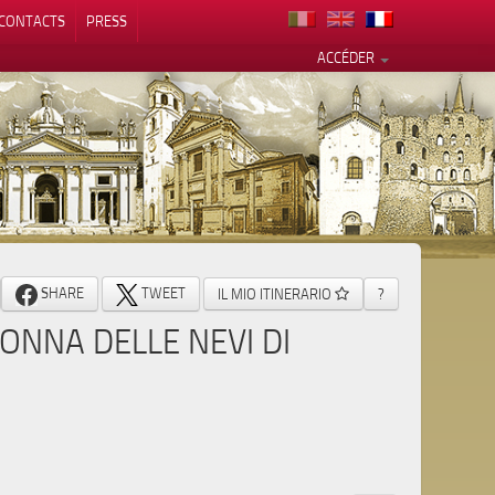
CONTACTS
PRESS
ACCÉDER
alité
SHARE
TWEET
IL MIO ITINERARIO
?
ONNA DELLE NEVI DI
)