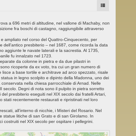
rova a 696 metri di altitudine, nel vallone di Machaby, non
sizione fra boschi di castagno, raggiungibile attraverso
to e ampliato nel corso del Quattro-Cinquecento, per
e dell’antico presbiterio – nel 1687, come ricorda la data
o aggiunte le navate laterali e la sacrestia. Al 1735,
panile fu innalzato nel 1723.
separate da colonne in pietra e da due pilastri in
e sono ricoperte da ex voto, tra cui un gran numero di
lisce a base tortile e architrave ad arco spezzato, risale
a statua in legno scolpito e dipinto della Madonna, uno dei
 conservata nella chiesa parrocchiale di Arnad. Nelle
II secolo. Degni di nota sono il pulpito in pietra sorretto
del presbiterio eseguiti nel XIX secolo dai fratelli Artari,
no stati recentemente restaurati e ripristinati nel loro
escati, all’interno di nicchie, i Misteri del Rosario. Nel
e statue litiche di san Grato e di san Girolamo. In
 costruiti nel XIX secolo per ospitare i pellegrini.