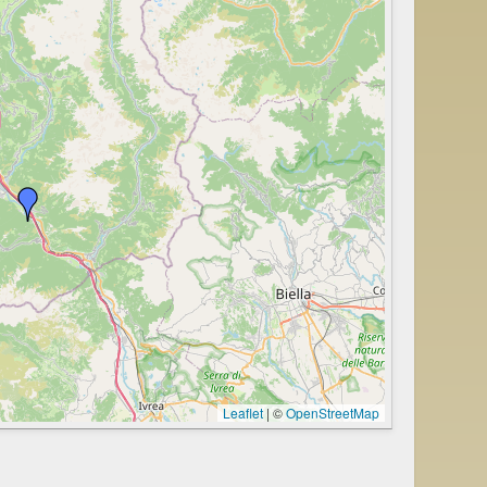
Leaflet
|
©
OpenStreetMap