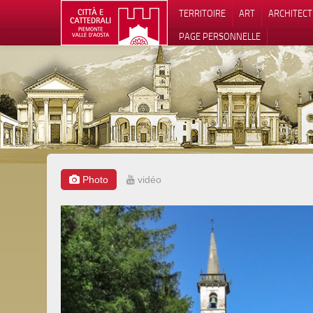
TERRITOIRE
ART
ARCHITEC
PAGE PERSONNELLE
Photo
vidéo
Notification