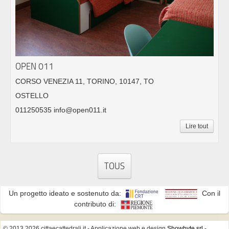
OPEN 011
CORSO VENEZIA 11, TORINO, 10147, TO
OSTELLO
011250535 info@open011.it
Lire tout
TOUS
Un progetto ideato e sostenuto da:
Con il
contributo di:
© 2013 2026 cittaecattedrali.it
- Applicazione web e design
Showbyte srl
-