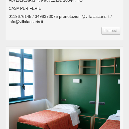
VIA LASCARIS 4, PIANEZZA, 10044, TO
CASA PER FERIE
0119676145 / 3498373075 prenotazioni@villalascaris.it /
info@villalascaris.it
Lire tout