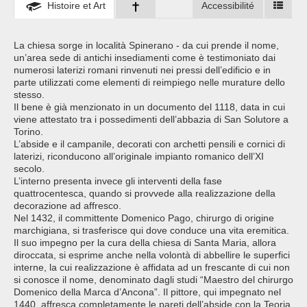
Histoire et Art
Accessibilité
La chiesa sorge in località Spinerano - da cui prende il nome,
un’area sede di antichi insediamenti come è testimoniato dai
numerosi laterizi romani rinvenuti nei pressi dell’edificio e in
parte utilizzati come elementi di reimpiego nelle murature dello
stesso.
Il bene è già menzionato in un documento del 1118, data in cui
viene attestato tra i possedimenti dell’abbazia di San Solutore a
Torino.
L’abside e il campanile, decorati con archetti pensili e cornici di
laterizi, riconducono all’originale impianto romanico dell’XI
secolo.
L’interno presenta invece gli interventi della fase
quattrocentesca, quando si provvede alla realizzazione della
decorazione ad affresco.
Nel 1432, il committente Domenico Pago, chirurgo di origine
marchigiana, si trasferisce qui dove conduce una vita eremitica.
Il suo impegno per la cura della chiesa di Santa Maria, allora
diroccata, si esprime anche nella volontà di abbellire le superfici
interne, la cui realizzazione è affidata ad un frescante di cui non
si conosce il nome, denominato dagli studi “Maestro del chirurgo
Domenico della Marca d’Ancona”. Il pittore, qui impegnato nel
1440, affresca completamente le pareti dell’abside con la Teoria