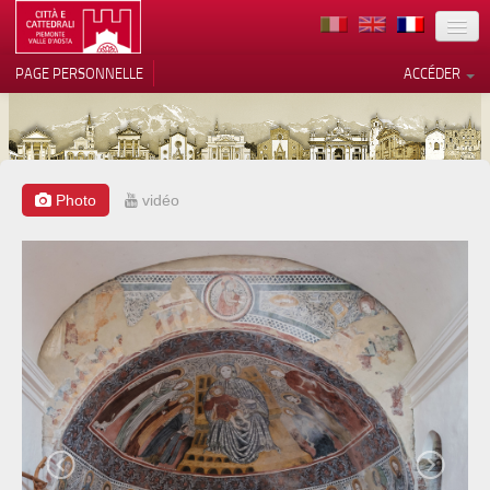
TERRITOIRE
PAGE PERSONNELLE
ACCÉDER
ART
ARCHITECTURE
MUSÉES
Photo
vidéo
Vos choix en matière de
confidentialité
ITINÉRAIRES
Notification lors de la collecte
EVÉNEMENTS
ACCUEIL
BÉNÉVOLES
CONTACTS
PRESS