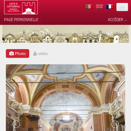
TERRITOIRE
PAGE PERSONNELLE
ACCÉDER
ART
ARCHITECTURE
MUSÉES
Photo
vidéo
Vos choix en matière de
confidentialité
ITINÉRAIRES
Notification lors de la collecte
EVÉNEMENTS
ACCUEIL
BÉNÉVOLES
CONTACTS
PRESS