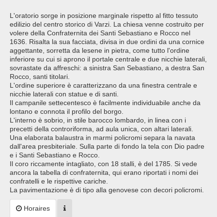
L'oratorio sorge in posizione marginale rispetto al fitto tessuto
edilizio del centro storico di Varzi. La chiesa venne costruito per
volere della Confraternita dei Santi Sebastiano e Rocco nel
1636. Risalta la sua facciata, divisa in due ordini da una cornice
aggettante, sorretta da lesene in pietra, come tutto l'ordine
inferiore su cui si aprono il portale centrale e due nicchie laterali,
sovrastate da affreschi: a sinistra San Sebastiano, a destra San
Rocco, santi titolari.
L'ordine superiore è caratterizzano da una finestra centrale e
nicchie laterali con statue e di santi.
Il campanile settecentesco è facilmente individuabile anche da
lontano e connota il profilo del borgo.
L'interno è sobrio, in stile barocco lombardo, in linea con i
precetti della controriforma, ad aula unica, con altari laterali.
Una elaborata balaustra in marmi policromi separa la navata
dall'area presbiteriale. Sulla parte di fondo la tela con Dio padre
e i Santi Sebastiano e Rocco.
Il coro riccamente intagliato, con 18 stalli, è del 1785. Si vede
ancora la tabella di confraternita, qui erano riportati i nomi dei
confratelli e le rispettive cariche.
La pavimentazione è di tipo alla genovese con decori policromi.
Horaires