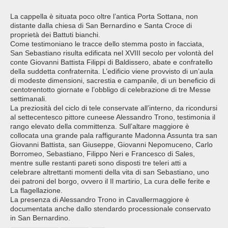
La cappella è situata poco oltre l’antica Porta Sottana, non
distante dalla chiesa di San Bernardino e Santa Croce di
proprietà dei Battuti bianchi.
Come testimoniano le tracce dello stemma posto in facciata,
San Sebastiano risulta edificata nel XVIII secolo per volontà del
conte Giovanni Battista Filippi di Baldissero, abate e confratello
della suddetta confraternita. L’edificio viene provvisto di un’aula
di modeste dimensioni, sacrestia e campanile, di un beneficio di
centotrentotto giornate e l’obbligo di celebrazione di tre Messe
settimanali.
La preziosità del ciclo di tele conservate all’interno, da ricondursi
al settecentesco pittore cuneese Alessandro Trono, testimonia il
rango elevato della committenza. Sull’altare maggiore è
collocata una grande pala raffigurante Madonna Assunta tra san
Giovanni Battista, san Giuseppe, Giovanni Nepomuceno, Carlo
Borromeo, Sebastiano, Filippo Neri e Francesco di Sales,
mentre sulle restanti pareti sono disposti tre teleri atti a
celebrare altrettanti momenti della vita di san Sebastiano, uno
dei patroni del borgo, ovvero il Il martirio, La cura delle ferite e
La flagellazione.
La presenza di Alessandro Trono in Cavallermaggiore è
documentata anche dallo stendardo processionale conservato
in San Bernardino.