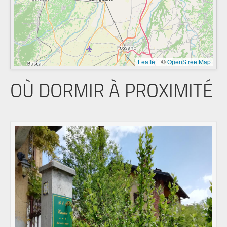
Leaflet
|
©
OpenStreetMap
OÙ DORMIR À PROXIMITÉ