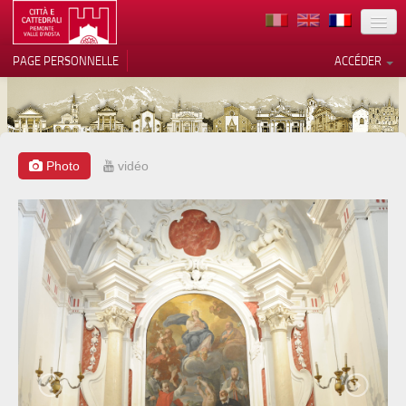
TERRITOIRE
PAGE PERSONNELLE
ACCÉDER
ART
ARCHITECTURE
MUSÉES
Photo
vidéo
Vos choix en matière de
confidentialité
ITINÉRAIRES
Notification lors de la collecte
EVÉNEMENTS
ACCUEIL
BÉNÉVOLES
CONTACTS
PRESS