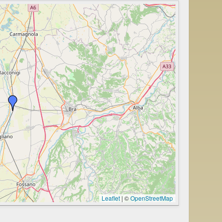
Leaflet
|
©
OpenStreetMap