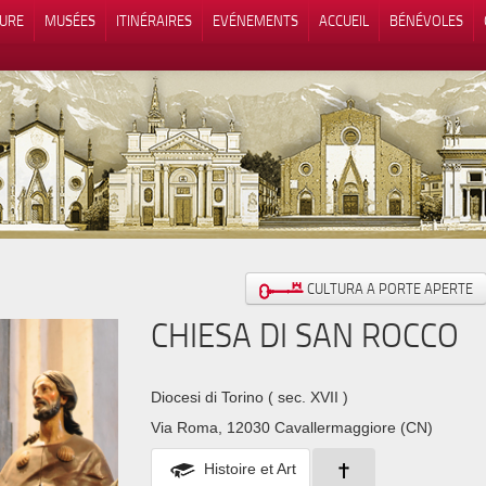
TURE
MUSÉES
ITINÉRAIRES
EVÉNEMENTS
ACCUEIL
BÉNÉVOLES
 lors de la collecte
Vos choix en matière de confidenti
CULTURA A PORTE APERTE
CHIESA DI SAN ROCCO
Diocesi di Torino
( sec. XVII )
Via Roma, 12030 Cavallermaggiore (CN)
Histoire et Art