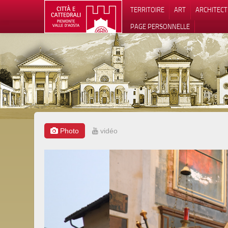
TERRITOIRE
ART
ARCHITEC
PAGE PERSONNELLE
Photo
vidéo
Notification