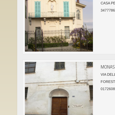
CASA P
3477786
MONAST
VIA DEL
FORESTE
01726087