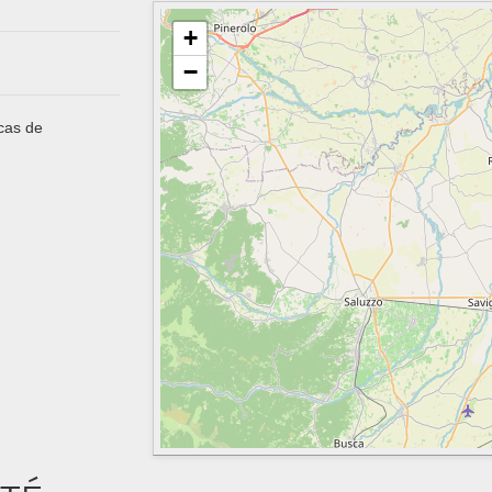
+
−
 cas de