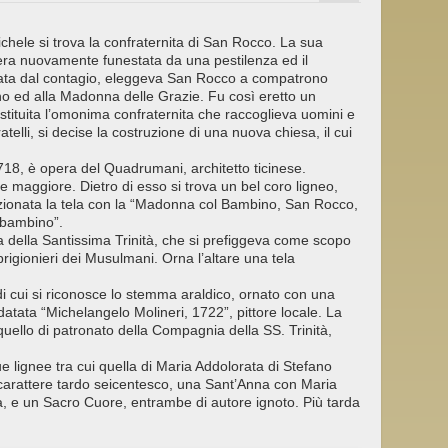
chele si trova la confraternita di San Rocco. La sua
era nuovamente funestata da una pestilenza ed il
sata dal contagio, eleggeva San Rocco a compatrono
no ed alla Madonna delle Grazie. Fu così eretto un
ostituita l’omonima confraternita che raccoglieva uomini e
telli, si decise la costruzione di una nuova chiesa, il cui
 1718, è opera del Quadrumani, architetto ticinese.
re maggiore. Dietro di esso si trova un bel coro ligneo,
osizionata la tela con la “Madonna col Bambino, San Rocco,
 bambino”.
ia della Santissima Trinità, che si prefiggeva come scopo
i prigionieri dei Musulmani. Orna l’altare una tela
, di cui si riconosce lo stemma araldico, ornato con una
datata “Michelangelo Molineri, 1722”, pittore locale. La
quello di patronato della Compagnia della SS. Trinità,
e lignee tra cui quella di Maria Addolorata di Stefano
 carattere tardo seicentesco, una Sant’Anna con Maria
, e un Sacro Cuore, entrambe di autore ignoto. Più tarda