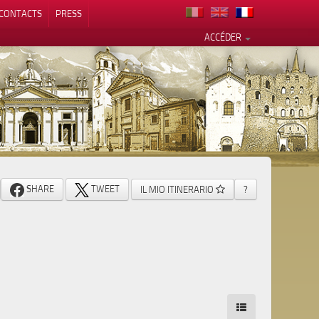
CONTACTS
PRESS
ACCÉDER
alité
SHARE
TWEET
IL MIO ITINERARIO
?