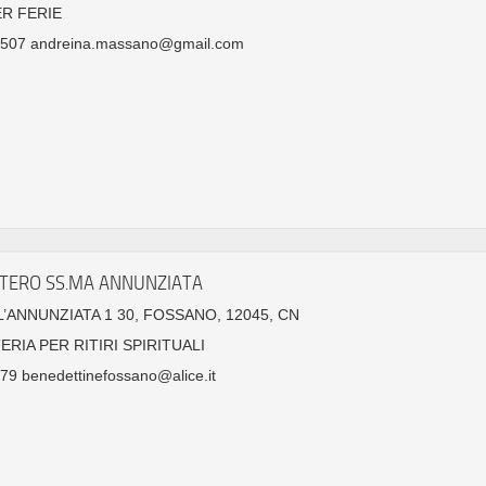
ER FERIE
507 andreina.massano@gmail.com
ERO SS.MA ANNUNZIATA
L’ANNUNZIATA 1 30, FOSSANO, 12045, CN
RIA PER RITIRI SPIRITUALI
9 benedettinefossano@alice.it