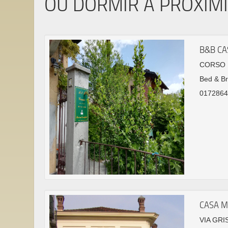
OÙ DORMIR À PROXIM
B&B CA
CORSO R
Bed & Br
0172864
CASA M
VIA GRI