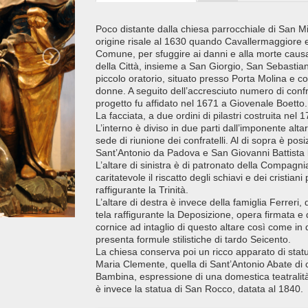
Poco distante dalla chiesa parrocchiale di San Mi
origine risale al 1630 quando Cavallermaggiore 
Comune, per sfuggire ai danni e alla morte cau
della Città, insieme a San Giorgio, San Sebastia
piccolo oratorio, situato presso Porta Molina e c
donne. A seguito dell’accresciuto numero di confra
progetto fu affidato nel 1671 a Giovenale Boetto.
La facciata, a due ordini di pilastri costruita nel
L’interno è diviso in due parti dall’imponente alta
sede di riunione dei confratelli. Al di sopra è p
Sant’Antonio da Padova e San Giovanni Battista
L’altare di sinistra è di patronato della Compagn
caritatevole il riscatto degli schiavi e dei cristian
raffigurante la Trinità.
L’altare di destra è invece della famiglia Ferreri
tela raffigurante la Deposizione, opera firmata e 
cornice ad intaglio di questo altare così come in 
presenta formule stilistiche di tardo Seicento.
La chiesa conserva poi un ricco apparato di statu
Maria Clemente, quella di Sant’Antonio Abate di
Bambina, espressione di una domestica teatralità
è invece la statua di San Rocco, datata al 1840.