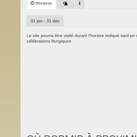
Horaires
01 jan - 31 déc
Le site pourra être visité durant l'horaire indiqué sauf en
célébrations liturgiques